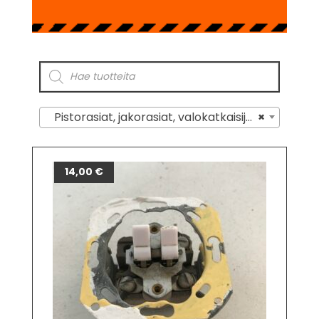
Pistorasiat, jakorasiat, valokatkaisijat ja osat
×
14,00
€