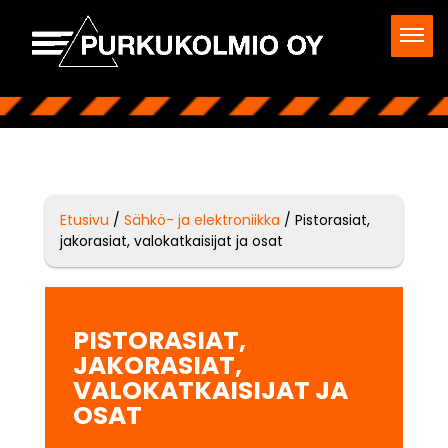
Etusivu
/
Sähkö- ja elektroniikka
/ Pistorasiat,
jakorasiat, valokatkaisijat ja osat
PISTORASIAT,
JAKORASIAT,
VALOKATKAISIJAT JA
OSAT