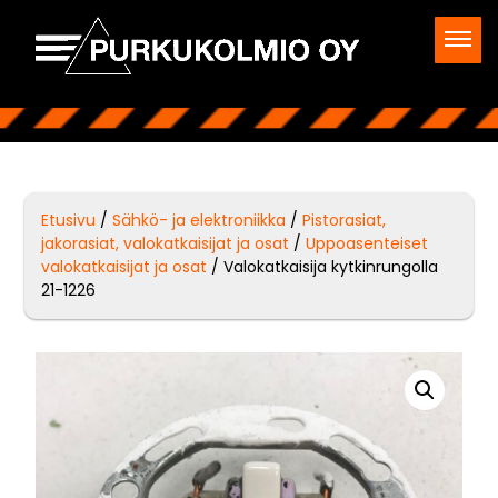
Etusivu
/
Sähkö- ja elektroniikka
/
Pistorasiat,
jakorasiat, valokatkaisijat ja osat
/
Uppoasenteiset
valokatkaisijat ja osat
/ Valokatkaisija kytkinrungolla
21-1226