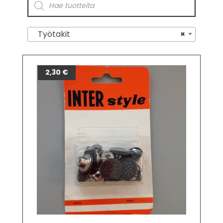
Työtakit
×
2,30
€