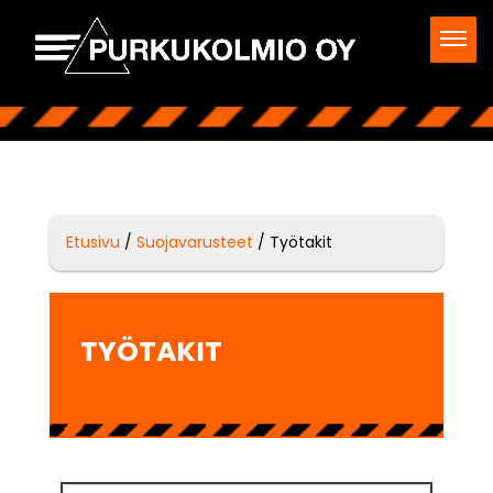
Etusivu
/
Suojavarusteet
/ Työtakit
TYÖTAKIT