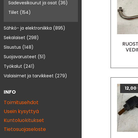
Sadevesikourut ja osat
(36)
Tiilet
(154)
Sähkö- ja elektroniikka
(895)
Sekalaiset
(298)
RUOS
Sisustus
(148)
VEDI
Suojavarusteet
(51)
Työkalut
(241)
Valaisimet ja tarvikkeet
(279)
12,00
INFO
Toimitusehdot
Usein kysyttyä
Kuntoluokitukset
Tietosuojaseloste