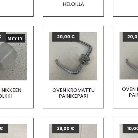
HELOILLA
€
20,00
€
20,
MYYTY
OVEN
INIKKEEN
OVEN KROMATTU
PAI
OLKKI
PAINIKEPARI
€
38,00
€
10,0