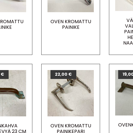
VÄ
KROMATTU
OVEN KROMATTU
VA
INIKE
PAINIKE
PAI
HE
NAA
0
€
22,00
€
19,0
OVENK
NKAHVA
OVEN KROMATTU
EVYÄ 23 CM
PAINIKEPARI