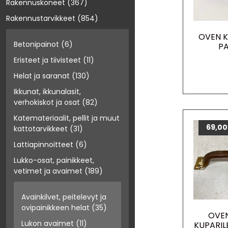
Rakennuskoneet
(367)
Rakennustarvikkeet
(854)
OVEN 
Betonipainot
(6)
PA
Eristeet ja tiivisteet
(11)
Helat ja saranat
(130)
Ikkunat, ikkunalasit,
verhokiskot ja osat
(82)
Katemateriaalit, pellit ja muut
69,0
kattotarvikkeet
(31)
Lattiapinnoitteet
(6)
Lukko-osat, painikkeet,
vetimet ja avaimet
(189)
Avainkilvet, peitelevyt ja
ovipainikkeen helat
(35)
OVE
Lukon avaimet
(11)
KUPARIL