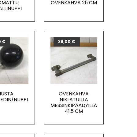
OMATTU
OVENKAHVA 25 CM
LLINUPPI
0
€
38,00
€
MUSTA
OVENKAHVA
EDIN/NUPPI
NIKLATUILLA
MESSINKIPÄÄDYILLÄ
41,5 CM