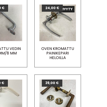
0
€
24,00
€
MYYTY
TTU VEDIN
OVEN KROMATTU
 MM/8 MM
PAINIKEPARI
HELOILLA
0
€
39,00
€