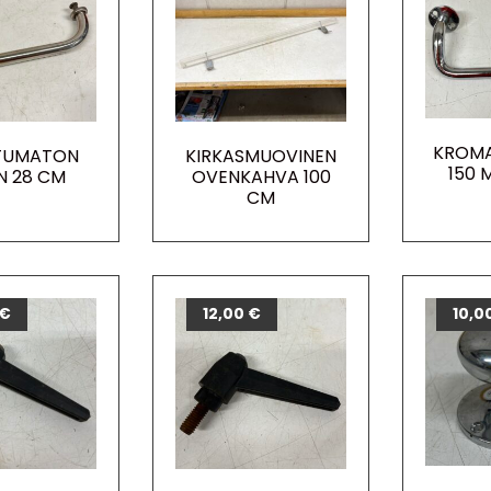
KROMA
TUMATON
KIRKASMUOVINEN
150 
N 28 CM
OVENKAHVA 100
CM
€
12,00
€
10,0