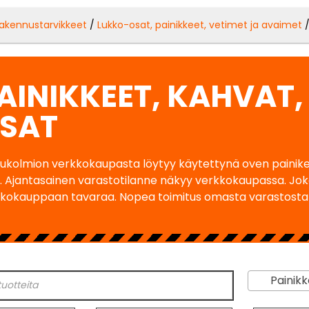
akennustarvikkeet
/
Lukko-osat, painikkeet, vetimet ja avaimet
/
AINIKKEET, KAHVAT,
SAT
ukolmion verkkokaupasta löytyy käytettynä oven painike, 
. Ajantasainen varastotilanne näkyy verkkokaupassa. Jo
kokauppaan tavaraa. Nopea toimitus omasta varastosta
Painikkee