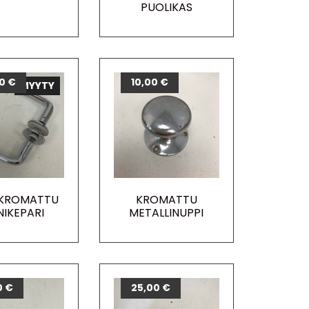
PUOLIKAS
00
€
10,00
€
MYYTY
 KROMATTU
KROMATTU
NIKEPARI
METALLINUPPI
0
€
25,00
€