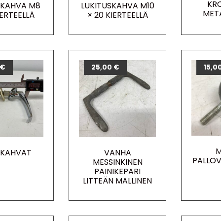
KR
SKAHVA M8
LUKITUSKAHVA M10
META
IERTEELLÄ
× 20 KIERTEELLÄ
€
25,00
€
15,0
KAHVAT
VANHA
PALLOV
MESSINKINEN
PAINIKEPARI
LITTEÄN MALLINEN