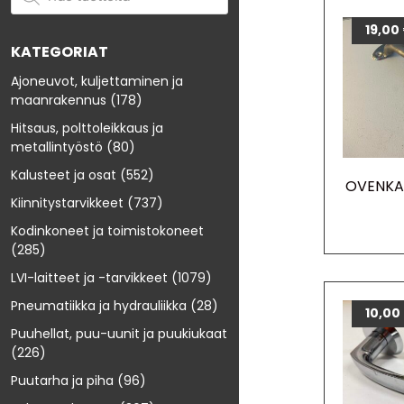
19,00
KATEGORIAT
Ajoneuvot, kuljettaminen ja
maanrakennus
(178)
Hitsaus, polttoleikkaus ja
metallintyöstö
(80)
Kalusteet ja osat
(552)
OVENKA
Kiinnitystarvikkeet
(737)
Kodinkoneet ja toimistokoneet
(285)
LVI-laitteet ja -tarvikkeet
(1079)
Pneumatiikka ja hydrauliikka
(28)
10,00
Puuhellat, puu-uunit ja puukiukaat
(226)
Puutarha ja piha
(96)