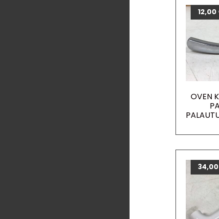
12,00
OVEN 
PA
PALAUT
34,0