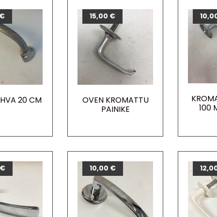
€
15,00
€
10,0
KROMA
HVA 20 CM
OVEN KROMATTU
100
PAINIKE
€
10,00
€
12,0