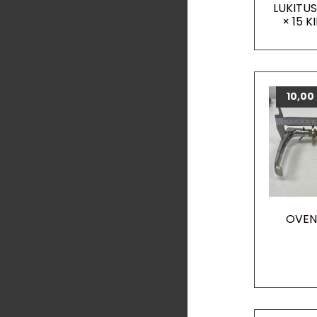
LUKITU
× 15 K
10,00
OVEN