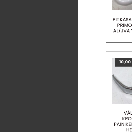
PITKÄSA
PRIMO
AL/JVA
10,00
VÄ
KRO
PAINIKE
H