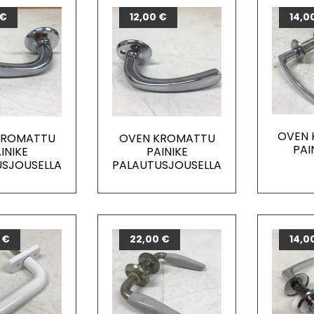
€
12,00
€
14,0
OVEN
KROMATTU
OVEN KROMATTU
PAI
INIKE
PAINIKE
USJOUSELLA
PALAUTUSJOUSELLA
0
€
22,00
€
14,0