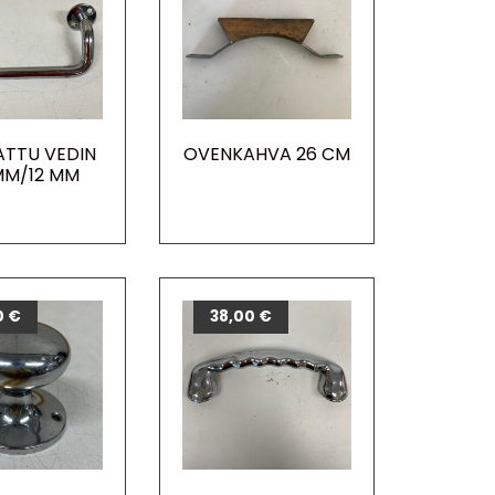
TTU VEDIN
OVENKAHVA 26 CM
MM/12 MM
0
€
38,00
€