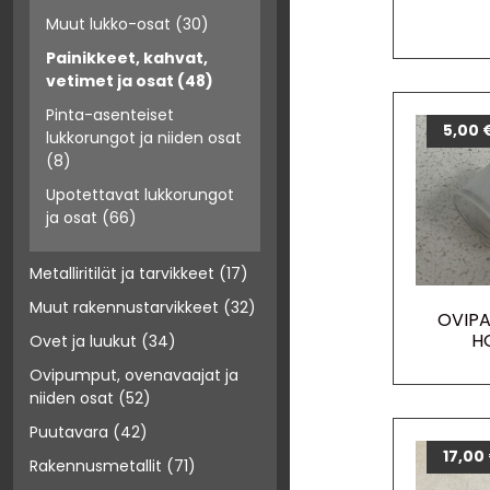
Muut lukko-osat
(30)
Painikkeet, kahvat,
vetimet ja osat
(48)
Pinta-asenteiset
5,00
lukkorungot ja niiden osat
(8)
Upotettavat lukkorungot
ja osat
(66)
Metalliritilät ja tarvikkeet
(17)
Muut rakennustarvikkeet
(32)
OVIPA
H
Ovet ja luukut
(34)
Ovipumput, ovenavaajat ja
niiden osat
(52)
Puutavara
(42)
17,00
Rakennusmetallit
(71)