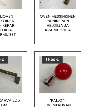
LIOVEN
OVEN MESSINKINEN
LKOINEN
PAINIKEPARI
NIKEPARI
HELOILLA JA
LOILLA,
AVAINKILVILLÄ
RMUISET
0
€
89,00
€
AHVA 22,5
”PALLO”-
CM
OVENKAHVAN