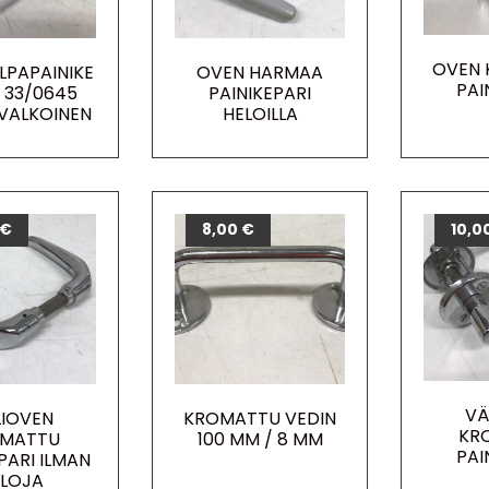
OVEN
LPAPAINIKE
OVEN HARMAA
PAI
 33/0645
PAINIKEPARI
 VALKOINEN
HELOILLA
€
8,00
€
10,0
VÄ
LIOVEN
KROMATTU VEDIN
KR
MATTU
100 MM / 8 MM
PAI
PARI ILMAN
ELOJA