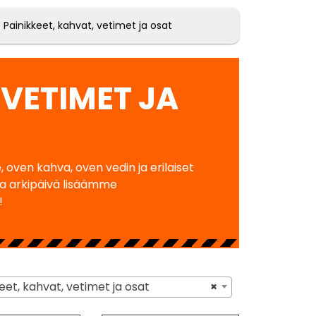
 Painikkeet, kahvat, vetimet ja osat
 VETIMET JA
oven kahva, oven vedin ja erilaiset
ka arkipäivä lisäämme
!
t, kahvat, vetimet ja osat
×