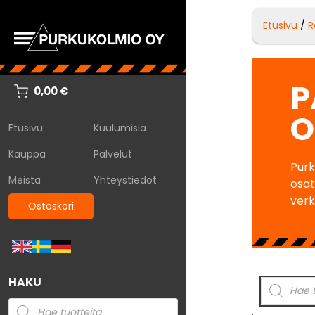
Etusivu
/
R
P
0,00
€
O
Etusivu
Kuulumisia
Kauppa
Palvelut
Purk
Meistä
Yhteystiedot
osat
verk
Ostoskori
HAKU