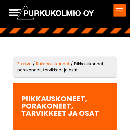
Etusivu
/
Rakennuskoneet
/ Piikkauskoneet,
porakoneet, tarvikkeet ja osat
PIIKKAUSKONEET,
PORAKONEET,
TARVIKKEET JA OSAT