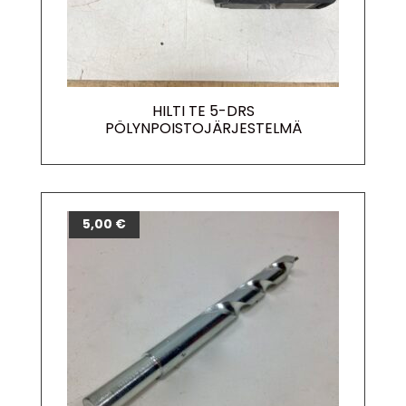
HILTI TE 5-DRS
PÖLYNPOISTOJÄRJESTELMÄ
5,00
€