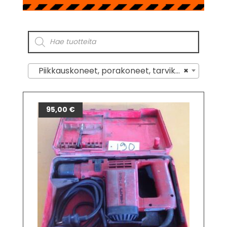
Piikkauskoneet, porakoneet, tarvikkeet ja osat
×
95,00
€