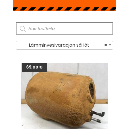
Lämminvesivaraajan säiliöt
×
69,00
€