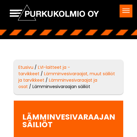
Etusivu
/
LVI-laitteet ja -
tarvikkeet
/
Lämminvesivaraajat, muut säiliöt
ja tarvikkeet
/
Lämminvesivaraajat ja
osat
/ Lämminvesivaraajan säiliöt
LÄMMINVESIVARAAJAN
SÄILIÖT