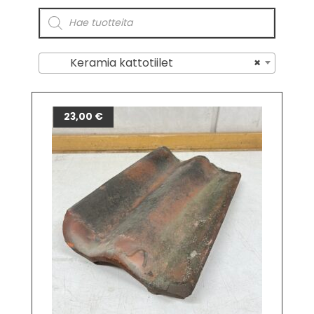
Keramia kattotiilet
×
23,00
€