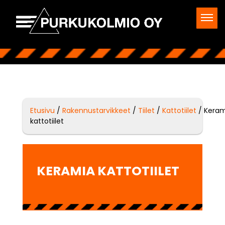
Etusivu
/
Rakennustarvikkeet
/
Tiilet
/
Kattotiilet
/ Keram
kattotiilet
KERAMIA KATTOTIILET