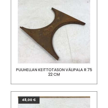
PUUHELLAN KEITTOTASON VÄLIPALA R 75
22 CM
38,00
48,00
€
€