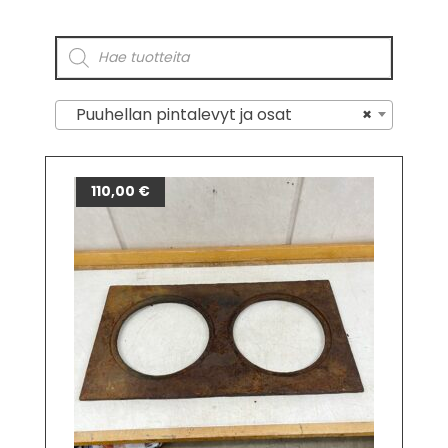
Puuhellan pintalevyt ja osat
×
110,00
€