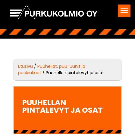
Etusivu
/
Puuhellat, puu-uunit ja
puukiukaat
/ Puuhellan pintalevyt ja osat
PUUHELLAN
PINTALEVYT JA OSAT