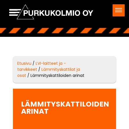
Etusivu
/
LVI-laitteet ja -
tarvikkeet
/
Lämmityskattilat ja
osat
/ Lämmityskattiloiden arinat
LÄMMITYSKATTILOIDEN
ARINAT