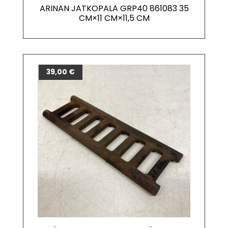
ARINAN JATKOPALA GRP40 861083 35
CM×11 CM×11,5 CM
39,00
€