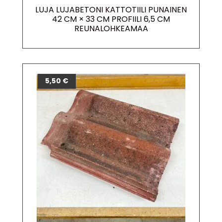
LUJA LUJABETONI KATTOTIILI PUNAINEN
42 CM × 33 CM PROFIILI 6,5 CM
REUNALOHKEAMAA
5,50
€