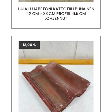
LUJA LUJABETONI KATTOTIILI PUNAINEN
42 CM × 33 CM PROFIILI 6,5 CM
LOHJENNUT
12,00
€