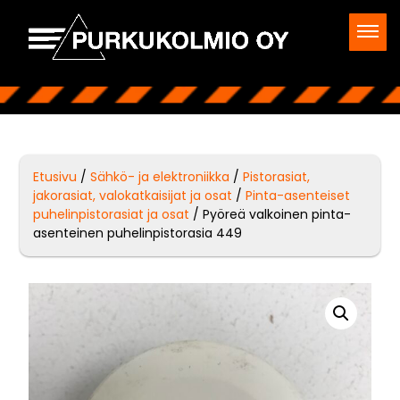
Etusivu
/
Sähkö- ja elektroniikka
/
Pistorasiat,
jakorasiat, valokatkaisijat ja osat
/
Pinta-asenteiset
puhelinpistorasiat ja osat
/ Pyöreä valkoinen pinta-
asenteinen puhelinpistorasia 449