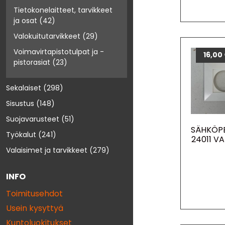
Tietokonelaitteet, tarvikkeet
ja osat
(42)
Valokuitutarvikkeet
(29)
Voimavirtapistotulpat ja -
16,00
pistorasiat
(23)
Sekalaiset
(298)
Sisustus
(148)
Suojavarusteet
(51)
SÄHKÖPE
Työkalut
(241)
24011 V
Valaisimet ja tarvikkeet
(279)
INFO
Toimitusehdot
Usein kysyttyä
Kuntoluokitukset