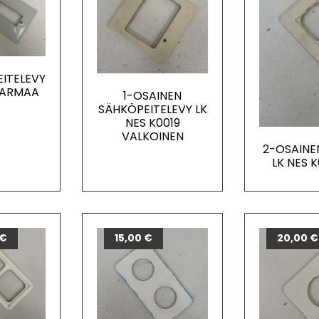
ITELEVY
HARMAA
1-OSAINEN
SÄHKÖPEITELEVY LK
NES K0019
VALKOINEN
2-OSAINE
LK NES 
€
15,00
€
20,00
€