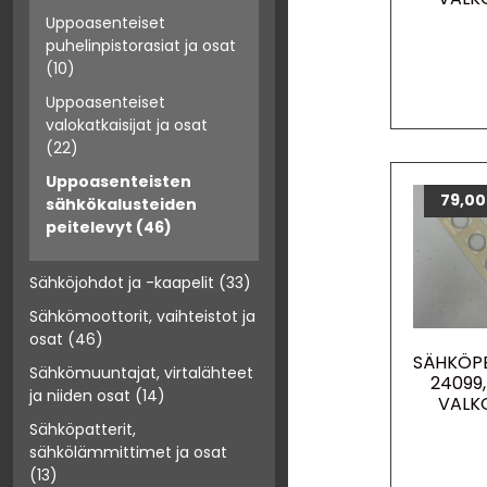
Uppoasenteiset
puhelinpistorasiat ja osat
(10)
Uppoasenteiset
valokatkaisijat ja osat
(22)
Uppoasenteisten
79,0
sähkökalusteiden
peitelevyt
(46)
Sähköjohdot ja -kaapelit
(33)
Sähkömoottorit, vaihteistot ja
osat
(46)
SÄHKÖPE
Sähkömuuntajat, virtalähteet
24099,
ja niiden osat
(14)
VALK
Sähköpatterit,
sähkölämmittimet ja osat
(13)