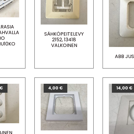
ARASIA
AHVALLA
SÄHKÖPEITELEVY
BO
2152, 13418
U10KO
VALKOINEN
ABB JUSS
€
4,00
€
14,00
€
AINEN