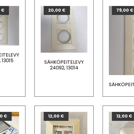
0
€
20,00
€
79,00
€
ITELEVY
 13015
SÄHKÖPEITELEVY
24092, 13014
SÄHKÖPEIT
00
€
12,00
€
12,00
€