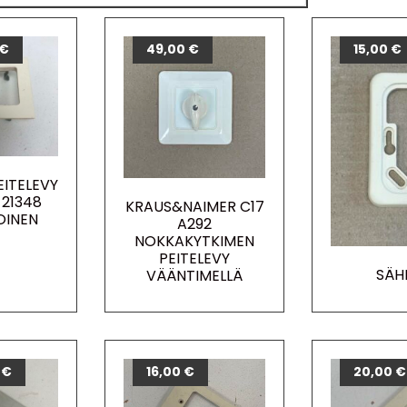
€
49,00
€
15,00
€
ITELEVY
 21348
KRAUS&NAIMER C17
OINEN
A292
NOKKAKYTKIMEN
PEITELEVY
SÄH
VÄÄNTIMELLÄ
0
€
16,00
€
20,00
€