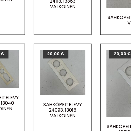
24113, 13363
VALKOINEN
SÄHKÖPEI
V
0
€
20,00
€
20,00
€
ITELEVY
 13040
SÄHKÖPEITELEVY
OINEN
24093, 13015
VALKOINEN
SÄHKÖPEIT