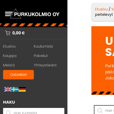
Etusivu
/
S
peitelevyt
0,00
€
U
Etusivu
Kuulumisia
S
Kauppa
Palvelut
Meistä
Yhteystiedot
Purk
pist
Ostoskori
Joka
HAKU