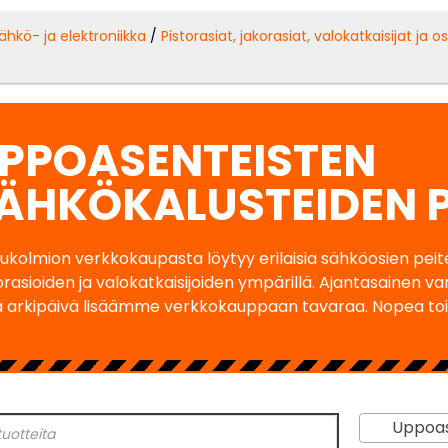
ähkö- ja elektroniikka
/
Pistorasiat, jakorasiat, valokatkaisijat ja o
PPOASENTEISTEN
ÄHKÖKALUSTEIDEN P
ukolmion verkkokaupasta löytyy erilaisia sähköosien peite
orasioiden ja valokatkaisijoiden ympärillä. Ajantasainen 
 arkipäivä lisäämme verkkokauppaan tavaraa. Nopea toi
Uppoasent