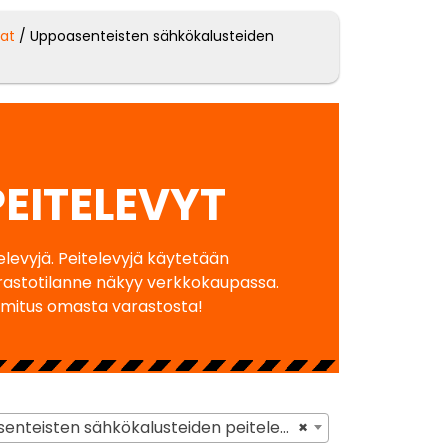
sat
/ Uppoasenteisten sähkökalusteiden
EITELEVYT
levyjä. Peitelevyjä käytetään
varastotilanne näkyy verkkokaupassa.
mitus omasta varastosta!
eisten sähkökalusteiden peitelevyt
×