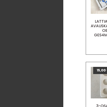
LATTI
AVAUSK
O
GES4M
15,00
3-OS