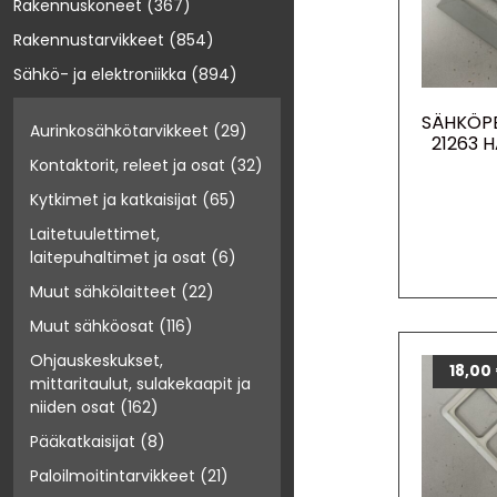
Rakennuskoneet
(367)
Rakennustarvikkeet
(854)
Sähkö- ja elektroniikka
(894)
SÄHKÖPE
Aurinkosähkötarvikkeet
(29)
21263 
Kontaktorit, releet ja osat
(32)
Kytkimet ja katkaisijat
(65)
Laitetuulettimet,
laitepuhaltimet ja osat
(6)
Muut sähkölaitteet
(22)
Muut sähköosat
(116)
Ohjauskeskukset,
18,00
mittaritaulut, sulakekaapit ja
niiden osat
(162)
Pääkatkaisijat
(8)
Paloilmoitintarvikkeet
(21)