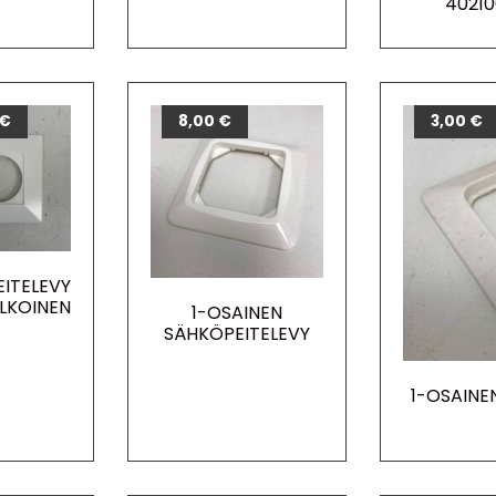
40210
€
8,00
€
3,00
€
ITELEVY
ALKOINEN
1-OSAINEN
SÄHKÖPEITELEVY
1-OSAINE