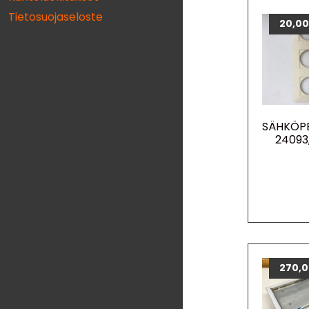
Tietosuojaseloste
20,0
SÄHKÖPE
24093,
270,