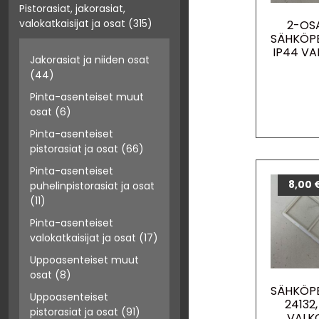
Pistorasiat, jakorasiat,
valokatkaisijat ja osat
(315)
2-OS
SÄHKÖPE
IP44 VA
Jakorasiat ja niiden osat
(44)
Pinta-asenteiset muut
osat
(6)
Pinta-asenteiset
pistorasiat ja osat
(66)
Pinta-asenteiset
8,00
puhelinpistorasiat ja osat
(11)
Pinta-asenteiset
valokatkaisijat ja osat
(17)
Uppoasenteiset muut
osat
(8)
SÄHKÖPE
Uppoasenteiset
24132,
pistorasiat ja osat
(91)
VALK