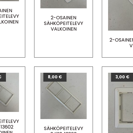
AINEN
ITELEVY
2-OSAINEN
LKOINEN
SÄHKÖPEITELEVY
VALKOINEN
2-OSAINE
V
€
8,00
€
3,00
€
ITELEVY
 13602
SÄHKÖPEITELEVY
OINEN