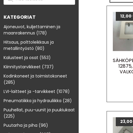
12,00
KATEGORIAT
Ajoneuvot, kuljettaminen ja
maanrakennus
(178)
Hitsaus, polttoleikkaus ja
metallintyöstö
(80)
Kalusteet ja osat
(553)
SÄHKÖPE
12875,
Kiinnitystarvikkeet
(737)
VALK
Kodinkoneet ja toimistokoneet
(285)
LVI-laitteet ja -tarvikkeet
(1078)
Pneumatiikka ja hydrauliikka
(28)
Puuhellat, puu-uunit ja puukiukaat
(225)
23,0
Puutarha ja piha
(96)