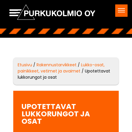
Etusivu
/
Rakennustarvikkeet
/
Lukko-osat,
painikkeet, vetimet ja avaimet
/ Upotettavat
lukkorungot ja osat
UPOTETTAVAT
LUKKORUNGOT JA
OSAT