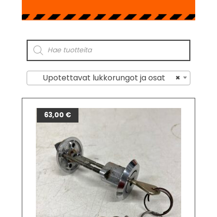
Upotettavat lukkorungot ja osat
×
63,00
€