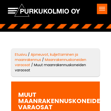
Etusivu
/
Ajoneuvot, kuljettaminen ja
maanrakennus
/
Maanrakennuskoneiden
varaosat
/ Muut maanrakennuskoneiden
varaosat
MUUT
MAANRAKENNUSKONEIDEN
VARAOSAT