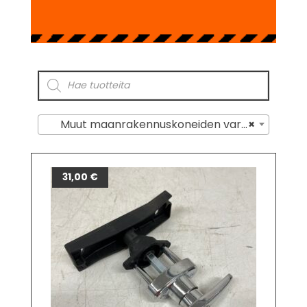
Muut maanrakennuskoneiden varaosat
×
31,00
€