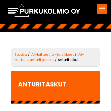
Etusivu
/
LVI-laitteet ja -tarvikkeet
/
LVI-
mittarit, anturit ja osat
/ Anturitaskut
ANTURITASKUT