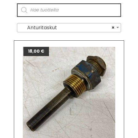
Anturitaskut
×
18,00
€