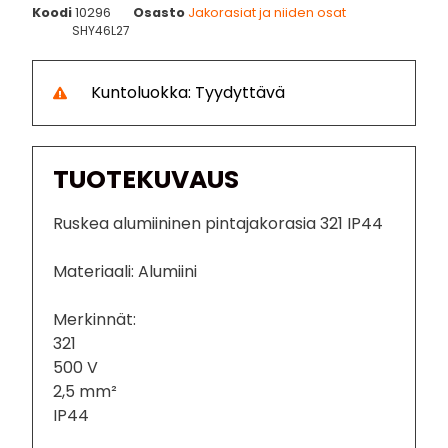
Koodi
10296
Osasto
Jakorasiat ja niiden osat
SHY46L27
Kuntoluokka: Tyydyttävä
TUOTEKUVAUS
Ruskea alumiininen pintajakorasia 321 IP44
Materiaali: Alumiini
Merkinnät:
321
500 V
2,5 mm²
IP44