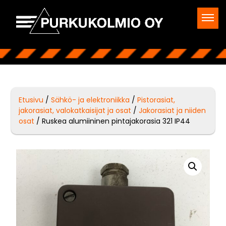
Etusivu
/
Sähkö- ja elektroniikka
/
Pistorasiat,
jakorasiat, valokatkaisijat ja osat
/
Jakorasiat ja niiden
osat
/ Ruskea alumiininen pintajakorasia 321 IP44