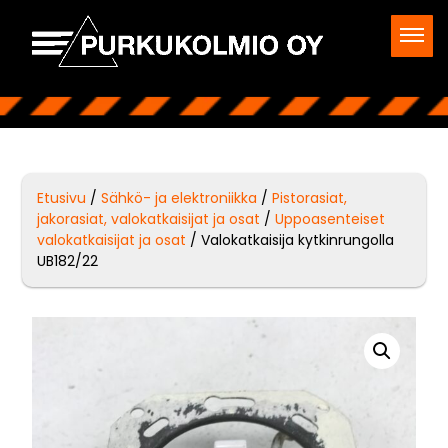
Etusivu
/
Sähkö- ja elektroniikka
/
Pistorasiat,
jakorasiat, valokatkaisijat ja osat
/
Uppoasenteiset
valokatkaisijat ja osat
/ Valokatkaisija kytkinrungolla
UB182/22