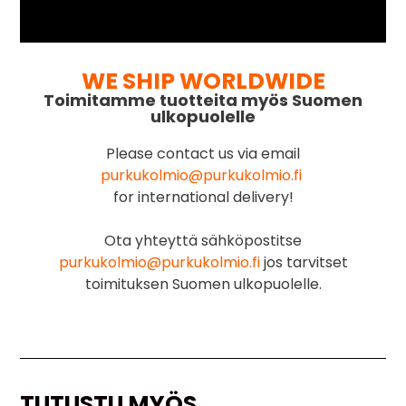
WE SHIP WORLDWIDE
Toimitamme tuotteita myös Suomen
ulkopuolelle
Please contact us via email
purkukolmio@purkukolmio.fi
for international delivery!
Ota yhteyttä sähköpostitse
purkukolmio@purkukolmio.fi
jos tarvitset
toimituksen Suomen ulkopuolelle.
TUTUSTU MYÖS