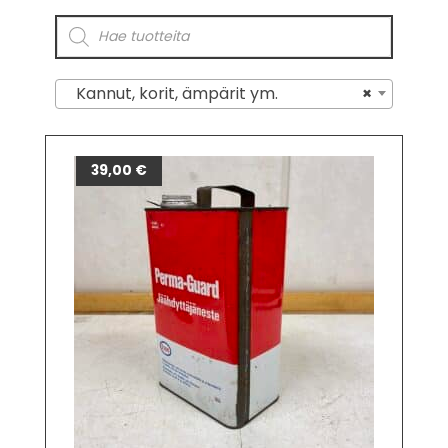
Kannut, korit, ämpärit ym.
×
39,00
€