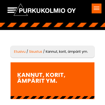
Etusivu
/
Sisustus
/ Kannut, korit, ämpärit ym.
KANNUT, KORIT,
ÄMPÄRIT YM.