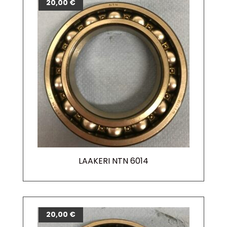
20,00
€
LAAKERI NTN 6014
20,00
€