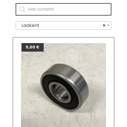
Laakerit
×
5,00
€