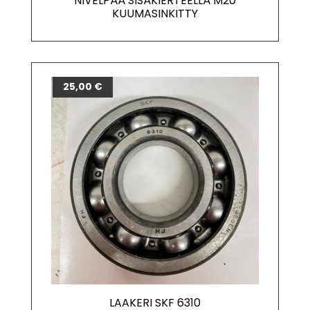
NIVELPÄÄ SISÄKIERTEELLÄ M20
KUUMASINKITTY
25,00
€
LAAKERI SKF 6310