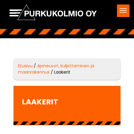
Etusivu
/
Ajoneuvot, kuljettaminen ja
maanrakennus
/ Laakerit
LAAKERIT