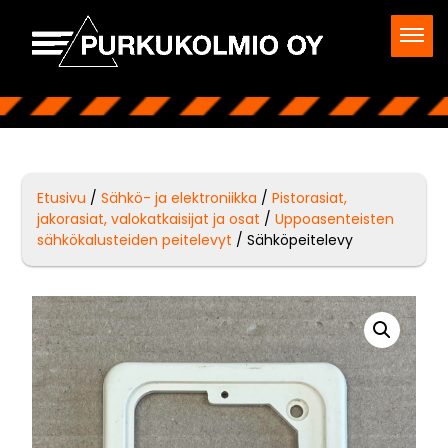
Etusivu
/
Sähkö- ja elektroniikka
/
Pistorasiat,
jakorasiat, valokatkaisijat ja osat
/
Uppoasenteisten
sähkökalusteiden peitelevyt
/ Sähköpeitelevy