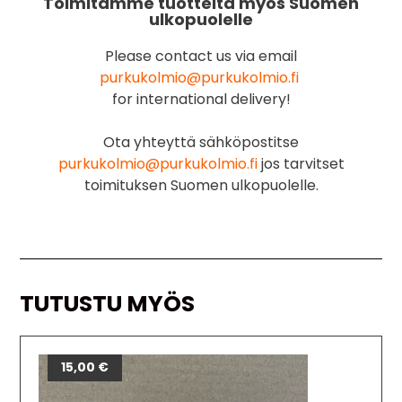
Toimitamme tuotteita myös Suomen
ulkopuolelle
Please contact us via email
purkukolmio@purkukolmio.fi
for international delivery!
Ota yhteyttä sähköpostitse
purkukolmio@purkukolmio.fi
jos tarvitset
toimituksen Suomen ulkopuolelle.
TUTUSTU MYÖS
15,00
€