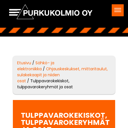
Etusivu
/
Sähkö- ja
elektroniikka
/
Ohjauskeskukset, mittaritaulut,
sulakekaapit ja niiden
osat
/ Tulppavarokekiskot,
tulppavarokeryhmät ja osat
TULPPAVAROKEKISKOT,
TULPPAVAROKERYHMÄT