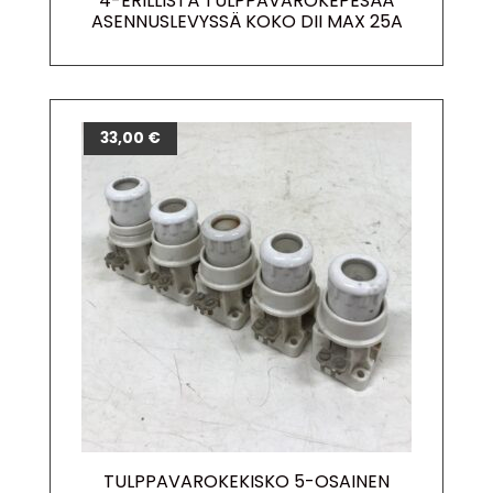
4-ERILLISTÄ TULPPAVAROKEPESÄÄ
ASENNUSLEVYSSÄ KOKO DII MAX 25A
33,00
€
TULPPAVAROKEKISKO 5-OSAINEN