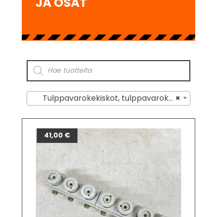
JA OSAT
Tulppavarokekiskot, tulppavarokeryhmät ja osat
×
41,00
€