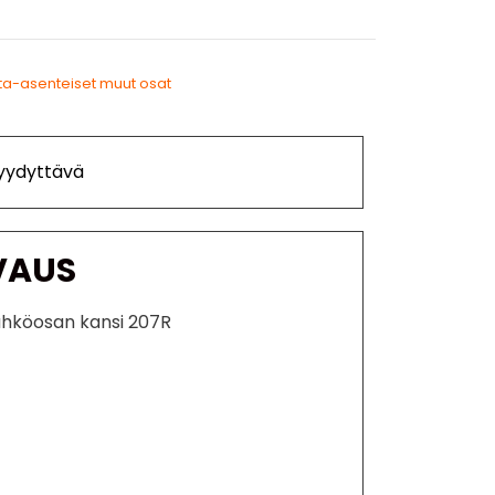
ta-asenteiset muut osat
Tyydyttävä
VAUS
ähköosan kansi 207R