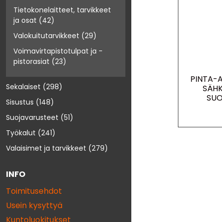
Tietokonelaitteet, tarvikkeet
ja osat
(42)
Valokuitutarvikkeet
(29)
Voimavirtapistotulpat ja -
pistorasiat
(23)
PINTA-
Sekalaiset
(298)
SÄH
SUO
Sisustus
(148)
Suojavarusteet
(51)
Työkalut
(241)
Valaisimet ja tarvikkeet
(279)
INFO
Toimitusehdot
Usein kysyttyä
Kuntoluokitukset