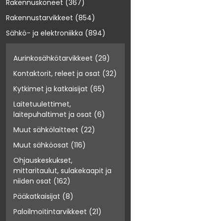
Rakennuskoneet
(367)
Rakennustarvikkeet
(854)
Sähkö- ja elektroniikka
(894)
Aurinkosähkötarvikkeet
(29)
Kontaktorit, releet ja osat
(32)
Kytkimet ja katkaisijat
(65)
Laitetuulettimet,
laitepuhaltimet ja osat
(6)
Muut sähkölaitteet
(22)
Muut sähköosat
(116)
Ohjauskeskukset,
mittaritaulut, sulakekaapit ja
niiden osat
(162)
Pääkatkaisijat
(8)
Paloilmoitintarvikkeet
(21)