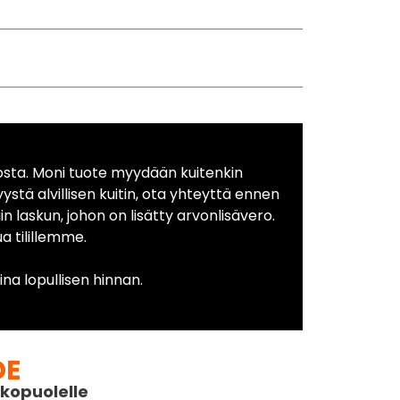
osta. Moni tuote myydään kuitenkin
yystä alvillisen kuitin, ota yhteyttä ennen
in laskun, johon on lisätty arvonlisävero.
 tilillemme.
na lopullisen hinnan.
DE
kopuolelle