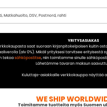
ti, Matkahuolto, DSV, Postnord, rahti
YRITYSASIAKAS
rkkokaupasta saat suoraan kirjanpitokelpoisen kuitin ost
liverolla (alv 0%). Mikäli yrityksesi tarvitsee erityisestä s
n tekoa
sähköpostitse
, niin toimitamme sinulle sähköposti
Lähetämme tavaran maksun saavuttua
Kuluttaja-asiakkaille verkkokauppa näyttää ai
WE SHIP WORLDWI
Toimitamme tuotteita myös Suomen ul