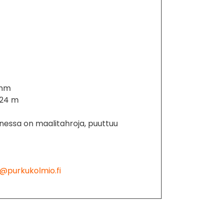
 mm
i 24 m
nessa on maalitahroja, puuttuu
@purkukolmio.fi