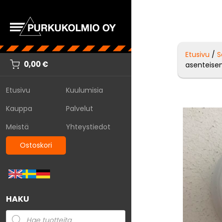
Etusivu
/
S
0,00
€
asenteise
Etusivu
Kuulumisia
Kauppa
Palvelut
Meistä
Yhteystiedot
Ostoskori
HAKU