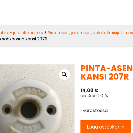
ähkö- ja elektroniikka
/
Pistorasiat, jakorasiat, valokatkaisijat ja o
n sähköosan kansi 207R
PINTA-ASE
KANSI 207R
14,00
€
sis. Alv 0.0 %
1 varastossa
Lisää ostoskoriin