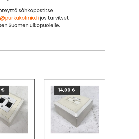
hteyttä sähköpostitse
@purkukolmio.fi
jos tarvitset
sen Suomen ulkopuolelle.
0
€
14,00
€