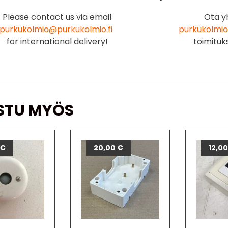
Please contact us via email
Ota y
purkukolmio@purkukolmio.fi
purkukolmio
for international delivery!
toimituk
STU MYÖS
€
20,00
€
12,0