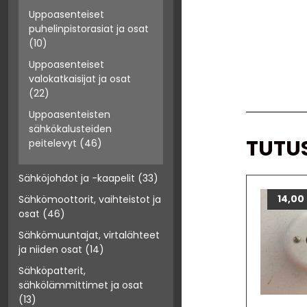
Uppoasenteiset
puhelinpistorasiat ja osat
(10)
Uppoasenteiset
valokatkaisijat ja osat
(22)
Uppoasenteisten
sähkökalusteiden
TUTU
peitelevyt
(46)
Sähköjohdot ja -kaapelit
(33)
14,00
Sähkömoottorit, vaihteistot ja
osat
(46)
Sähkömuuntajat, virtalähteet
ja niiden osat
(14)
Sähköpatterit,
sähkölämmittimet ja osat
(13)