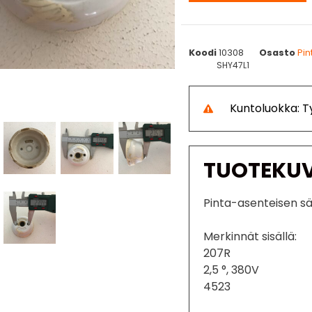
Koodi
10308
Osasto
Pin
SHY47L1
Kuntoluokka: 
TUOTEKU
Pinta-asenteisen s
Merkinnät sisällä:
207R
2,5 °, 380V
4523