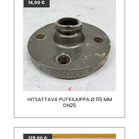
14,00
€
HITSATTAVA PUTKILAIPPA Ø 115 MM
DN25
129,00
€