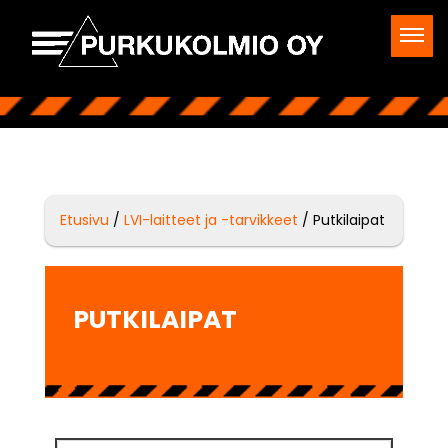
Etusivu
/
LVI-laitteet ja -tarvikkeet
/ Putkilaipat
PUTKILAIPAT