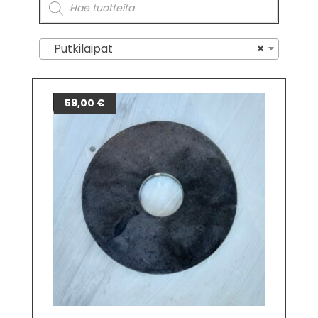
Putkilaipat
×
59,00
€