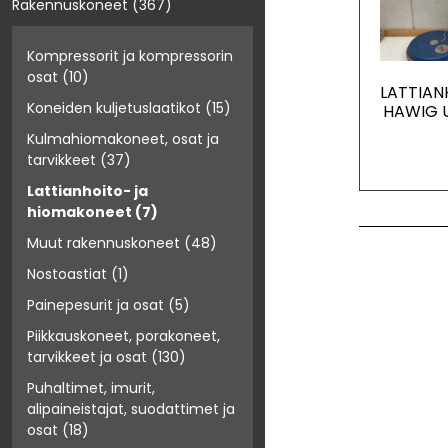
Rakennuskoneet
(367)
Kompressorit ja kompressorin
osat
(10)
LATTIA
Koneiden kuljetuslaatikot
(15)
HAWIG 
Kulmahiomakoneet, osat ja
tarvikkeet
(37)
Lattianhoito- ja
hiomakoneet
(7)
Muut rakennuskoneet
(48)
Nostoastiat
(1)
Painepesurit ja osat
(5)
Piikkauskoneet, porakoneet,
tarvikkeet ja osat
(130)
Puhaltimet, imurit,
alipaineistajat, suodattimet ja
osat
(18)