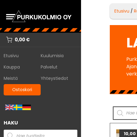
Etusivu
/
R
L
0,00
€
Etusivu
Kuulumisia
Purk
Ajan
Kauppa
Palvelut
ver
Meistä
Yhteystiedot
Ostoskori
HAKU
10,00