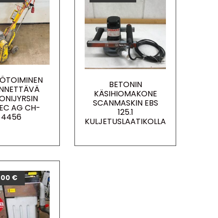
ÖTOIMINEN
BETONIN
NNETTÄVÄ
KÄSIHIOMAKONE
ONIJYRSIN
SCANMASKIN EBS
TEC AG CH-
125.1
4456
KULJETUSLAATIKOLLA
,00
€