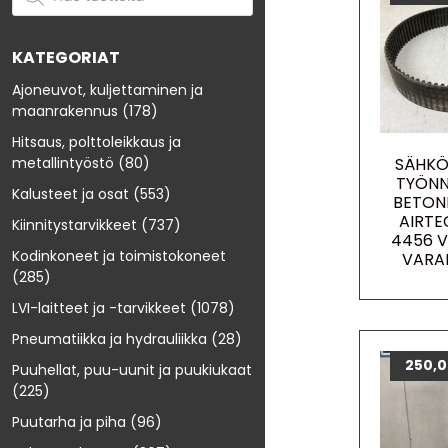
KATEGORIAT
Ajoneuvot, kuljettaminen ja
maanrakennus
(178)
Hitsaus, polttoleikkaus ja
SÄHKÖ
metallintyöstö
(80)
TYÖN
Kalusteet ja osat
(553)
BETON
AIRTE
Kiinnitystarvikkeet
(737)
4456 
Kodinkoneet ja toimistokoneet
VARA
(285)
LVI-laitteet ja -tarvikkeet
(1078)
Pneumatiikka ja hydrauliikka
(28)
250,
Puuhellat, puu-uunit ja puukiukaat
(225)
Puutarha ja piha
(96)