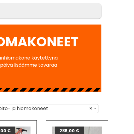
IOMAKONEET
ianhiomakone käytettynä.
ipäivä lisäämme tavaraa
ito- ja hiomakoneet
×
,00
€
285,00
€