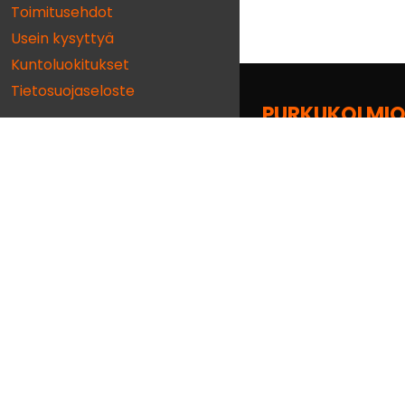
Toimitusehdot
Usein kysyttyä
Kuntoluokitukset
Tietosuojaseloste
PURKUKOLMIO
Sepänpellontie 15
28430 Pori
02 538 3440
purkukolmio@purkukol
Seuraa Facebookiss
Seuraa Instagramiss
YouTube-kanava
Seuraa TikTokissa