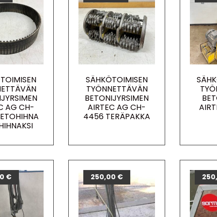
TOIMISEN
SÄHKÖTOIMISEN
SÄHK
NETTÄVÄN
TYÖNNETTÄVÄN
TYÖ
IJYRSIMEN
BETONIJYRSIMEN
BET
C AG CH-
AIRTEC AG CH-
AIR
VETOHIHNA
4456 TERÄPAKKA
HIHNAKSI
00
€
250,00
€
250