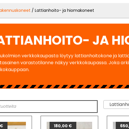
akennuskoneet
/ Lattianhoito- ja hiomakoneet
ATTIANHOITO- JA H
ukolmion verkkokaupasta löytyy lattianhoitokone ja latt
tasainen varastotilanne näkyy verkkokaupassa. Joka ark
kkokauppaan.
Lattianho
€
180,00
€
650