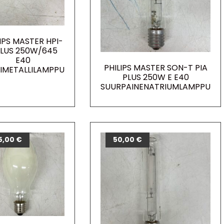
IPS MASTER HPI-
PLUS 250W/645
E40
PHILIPS MASTER SON-T PIA
IMETALLILAMPPU
PLUS 250W E E40
SUURPAINENATRIUMLAMPPU
5,00
€
50,00
€