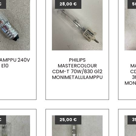
€
28,00
€
5
AMPPU 240V
PHILIPS
E10
MASTERCOLOUR
M
CDM-T 70W/830 G12
C
MONIMETALLILAMPPU
3
MON
€
25,00
€
3