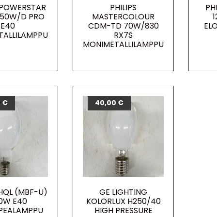
POWERSTAR
PHILIPS
PH
250W/D PRO
MASTERCOLOUR
E40
CDM-TD 70W/830
EL
TALLILAMPPU
RX7S
MONIMETALLILAMPPU
0
€
40,00
€
HQL (MBF-U)
GE LIGHTING
0W E40
KOLORLUX H250/40
PEALAMPPU
HIGH PRESSURE