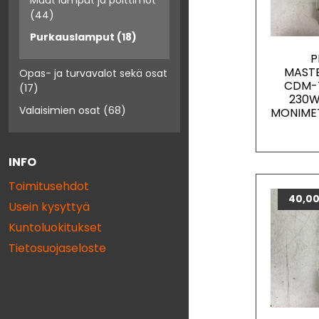
Muut lamput ja polttimot
(44)
Purkauslamput
(18)
P
MAST
Opas- ja turvavalot sekä osat
CDM-
(17)
230W
Valaisimien osat
(68)
MONIME
INFO
Toimitusehdot
40,0
Usein kysyttyä
Kuntoluokitukset
Tietosuojaseloste