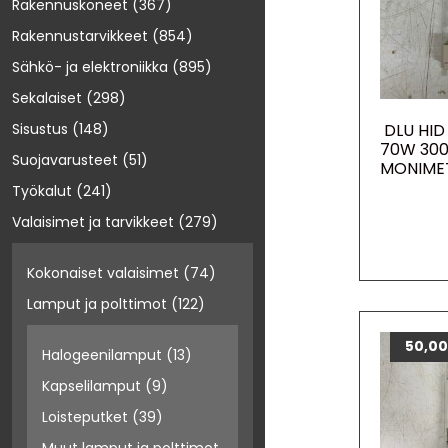
Rakennuskoneet
(367)
Rakennustarvikkeet
(854)
Sähkö- ja elektroniikka
(895)
Sekalaiset
(298)
DLU HID
Sisustus
(148)
70W 300
Suojavarusteet
(51)
MONIME
Työkalut
(241)
Valaisimet ja tarvikkeet
(279)
Kokonaiset valaisimet
(74)
Lamput ja polttimot
(122)
50,0
Halogeenilamput
(13)
Kapselilamput
(9)
Loisteputket
(39)