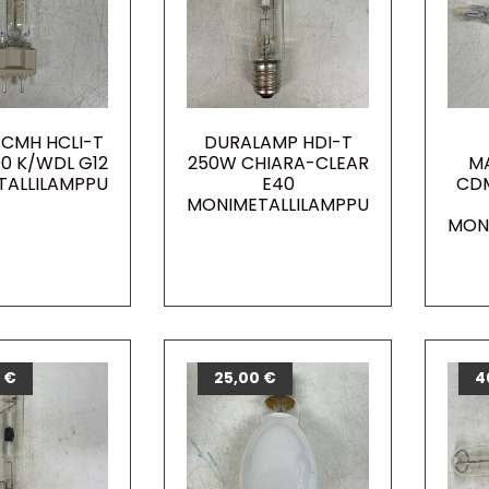
 CMH HCLI-T
DURALAMP HDI-T
0 K/WDL G12
250W CHIARA-CLEAR
M
TALLILAMPPU
E40
CD
MONIMETALLILAMPPU
MON
0
€
25,00
€
4