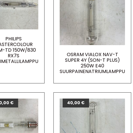
PHILIPS
ASTERCOLOUR
M-TD 150W/830
OSRAM VIALOX NAV-T
RX7S
SUPER 4Y (SON-T PLUS)
IMETALLILAMPPU
250W E40
SUURPAINENATRIUMLAMPPU
0,00
€
40,00
€