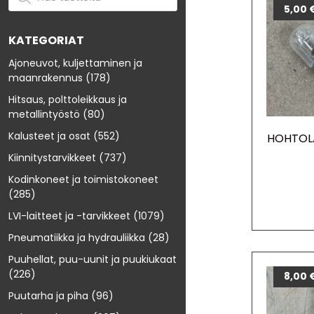
5,00
KATEGORIAT
Ajoneuvot, kuljettaminen ja
maanrakennus
(178)
Hitsaus, polttoleikkaus ja
metallintyöstö
(80)
Kalusteet ja osat
(552)
HOHTOL
Kiinnitystarvikkeet
(737)
Kodinkoneet ja toimistokoneet
(285)
LVI-laitteet ja -tarvikkeet
(1079)
Pneumatiikka ja hydrauliikka
(28)
Puuhellat, puu-uunit ja puukiukaat
(226)
8,00
Puutarha ja piha
(96)