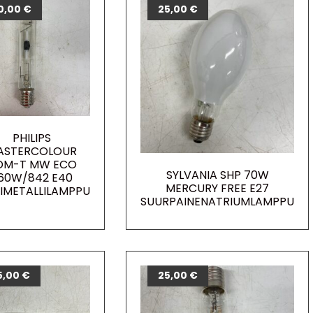
0,00
€
25,00
€
PHILIPS
ASTERCOLOUR
DM-T MW ECO
SYLVANIA SHP 70W
60W/842 E40
MERCURY FREE E27
IMETALLILAMPPU
SUURPAINENATRIUMLAMPPU
5,00
€
25,00
€