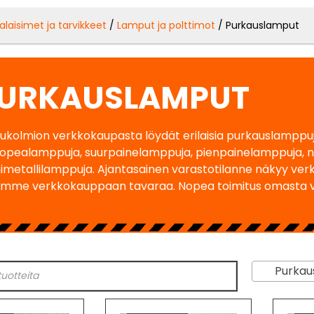
alaisimet ja tarvikkeet
/
Lamput ja polttimot
/ Purkauslamput
URKAUSLAMPUT
ukolmion verkkokaupasta löydät erilaisia purkauslamppu
opealamppuja, suurpainelamppuja, pienpainelamppuja, n
metallilamppuja. Ajantasainen varastotilanne näkyy ver
ämme verkkokauppaan tavaraa. Nopea toimitus omasta v
Purkaus