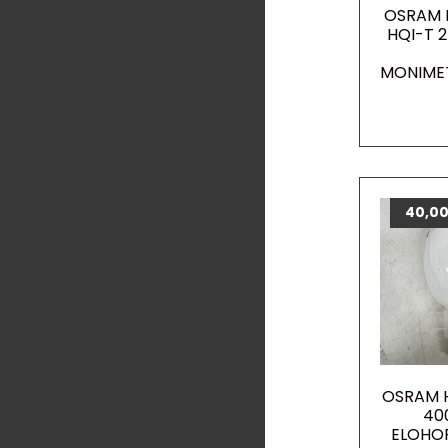
OSRAM 
HQI-T 
MONIME
40,0
OSRAM 
40
ELOHO