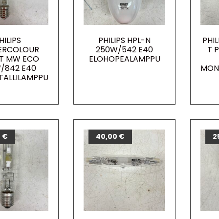
HILIPS
PHILIPS HPL-N
PHIL
ERCOLOUR
250W/542 E40
T 
T MW ECO
ELOHOPEALAMPPU
/842 E40
MON
TALLILAMPPU
0
€
40,00
€
2