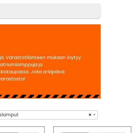
ja. Varastotilanteen mukaan löytyy
atriumlamppuja ja
kkokaupassa. Joka arkipäivä
arastosta!
lamput
×