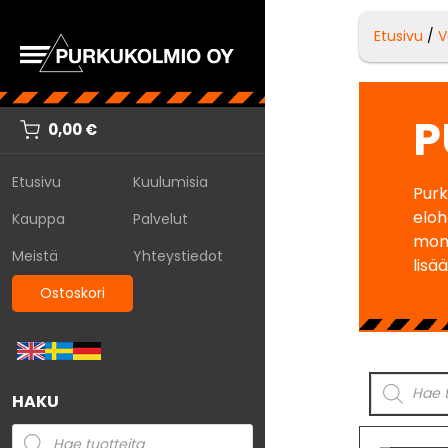
Etusivu
/
V
P
0,00
€
Etusivu
Kuulumisia
Purk
eloh
Kauppa
Palvelut
moni
Meistä
Yhteystiedot
lisä
Ostoskori
HAKU