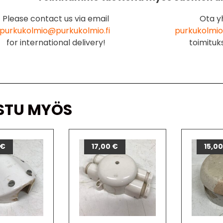
Please contact us via email
Ota y
purkukolmio@purkukolmio.fi
purkukolmio
for international delivery!
toimituk
STU MYÖS
€
17,00
€
15,0