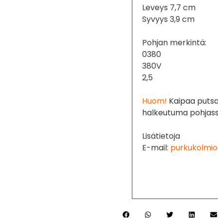
Leveys 7,7 cm
Syvyys 3,9 cm
Pohjan merkintä:
0380
380V
2,5
Huom!
Kaipaa putsau
halkeutuma pohjas
Lisätietoja
E-mail:
purkukolmio