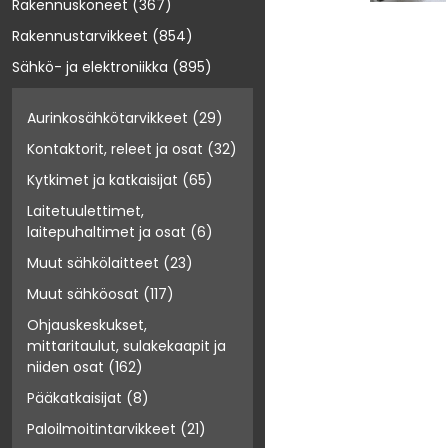
Rakennuskoneet
(367)
Rakennustarvikkeet
(854)
Sähkö- ja elektroniikka
(895)
Aurinkosähkötarvikkeet
(29)
Kontaktorit, releet ja osat
(32)
Kytkimet ja katkaisijat
(65)
Laitetuulettimet,
laitepuhaltimet ja osat
(6)
Muut sähkölaitteet
(23)
Muut sähköosat
(117)
Ohjauskeskukset,
mittaritaulut, sulakekaapit ja
niiden osat
(162)
Pääkatkaisijat
(8)
Paloilmoitintarvikkeet
(21)