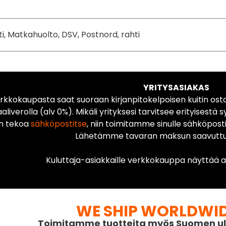
ti, Matkahuolto, DSV, Postnord, rahti
YRITYSASIAKAS
rkkokaupasta saat suoraan kirjanpitokelpoisen kuitin ost
liverolla (alv 0%). Mikäli yrityksesi tarvitsee erityisestä s
n tekoa
sähköpostitse
, niin toimitamme sinulle sähköposti
Lähetämme tavaran maksun saavuttua
Kuluttaja-asiakkaille verkkokauppa näyttää ai
WE SHIP WORLDWI
Toimitamme tuotteita myös Suomen ul