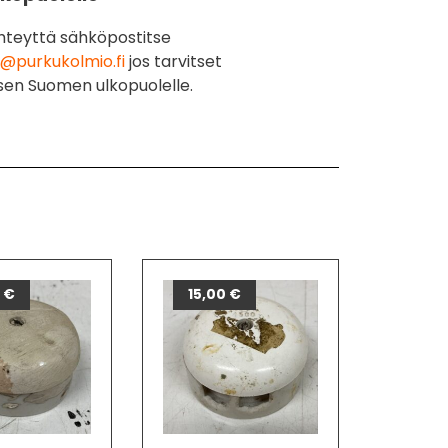
hteyttä sähköpostitse
@purkukolmio.fi
jos tarvitset
sen Suomen ulkopuolelle.
0
€
15,00
€