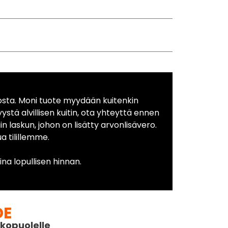
osta. Moni tuote myydään kuitenkin
yystä alvillisen kuitin, ota yhteyttä ennen
in laskun, johon on lisätty arvonlisävero.
 tilillemme.
na lopullisen hinnan.
DE
kopuolelle