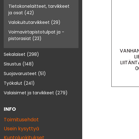
Tietokonelaitteet, tarvikkeet
ja osat
(42)
Valokuitutarvikkeet
(29)
Voimavirtapistotulpat ja -
pistorasiat
(23)
VANHAN
Sekalaiset
(298)
L
LIITÄNT
Sisustus
(148)
0
Suojavarusteet
(51)
Työkalut
(241)
Valaisimet ja tarvikkeet
(279)
INFO
Toimitusehdot
Usein kysyttyä
Kuntoluokitukset