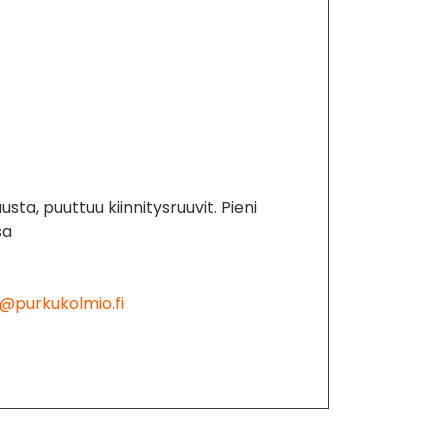
sta, puuttuu kiinnitysruuvit. Pieni
sa
@purkukolmio.fi