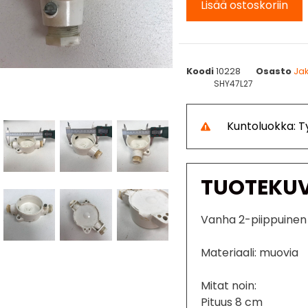
Lisää ostoskoriin
Koodi
10228
Osasto
Jak
SHY47L27
Kuntoluokka: 
TUOTEKU
Vanha 2-piippuinen 
Materiaali: muovia
Mitat noin:
Pituus 8 cm