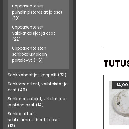
Uppoasenteiset
puhelinpistorasiat ja osat
(10)
Uppoasenteiset
valokatkaisijat ja osat
(22)
Uppoasenteisten
sähkökalusteiden
peitelevyt
(46)
TUTU
Sähköjohdot ja -kaapelit
(33)
Sähkömoottorit, vaihteistot ja
14,00
osat
(46)
Sähkömuuntajat, virtalähteet
ja niiden osat
(14)
Sähköpatterit,
sähkölämmittimet ja osat
(13)