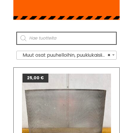
Muut osat puuhelloihin, puukiukaisiin, puutakkoihin
×
25,00
€