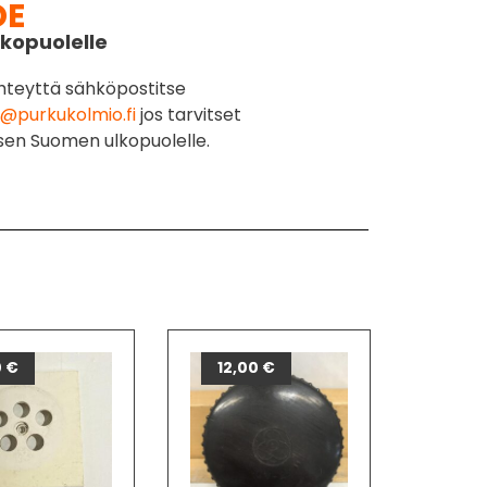
DE
kopuolelle
hteyttä sähköpostitse
@purkukolmio.fi
jos tarvitset
sen Suomen ulkopuolelle.
0
€
12,00
€