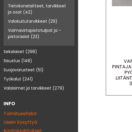
Tietokonelaitteet, tarvikkeet
ja osat
(42)
Valokuitutarvikkeet
(29)
Voimavirtapistotulpat ja -
pistorasiat
(23)
Sekalaiset
(298)
VA
Sisustus
(148)
PINTAJ
Suojavarusteet
(51)
PY
LIITÄ
Työkalut
(241)
Valaisimet ja tarvikkeet
(279)
INFO
Toimitusehdot
Usein kysyttyä
Kuntoluokitukset