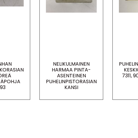
NHAN
NELIKULMAINEN
PUHELI
AKORASIAN
HARMAA PINTA-
KESKI
ÖREÄ
ASENTEINEN
7311, 
NTÄPOHJA
PUHELINPISTORASIAN
393
KANSI