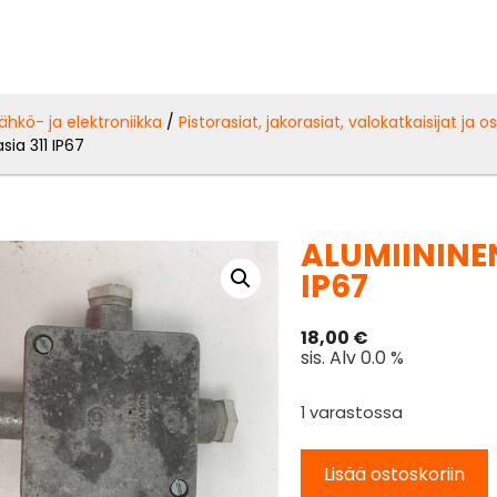
ähkö- ja elektroniikka
/
Pistorasiat, jakorasiat, valokatkaisijat ja o
sia 311 IP67
ALUMIININE
IP67
18,00
€
sis. Alv 0.0 %
1 varastossa
Lisää ostoskoriin