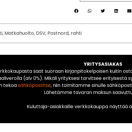
ti, Matkahuolto, DSV, Postnord, rahti
YRITYSASIAKAS
rkkokaupasta saat suoraan kirjanpitokelpoisen kuitin ost
liverolla (alv 0%). Mikäli yrityksesi tarvitsee erityisestä s
n tekoa
sähköpostitse
, niin toimitamme sinulle sähköposti
Lähetämme tavaran maksun saavuttua
Kuluttaja-asiakkaille verkkokauppa näyttää ai