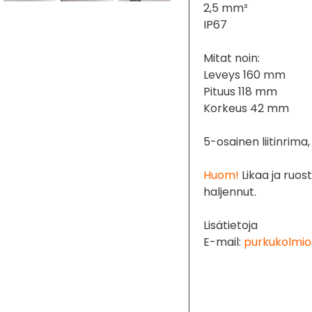
2,5 mm²
IP67
Mitat noin:
Leveys 160 mm
Pituus 118 mm
Korkeus 42 mm
5-osainen liitinrima
Huom!
Likaa ja ruos
haljennut.
Lisätietoja
E-mail:
purkukolmio