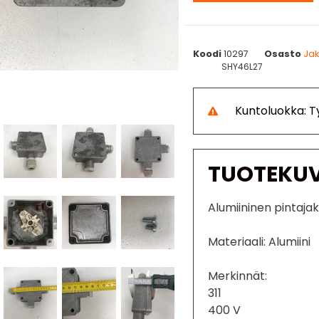
Koodi
10297
Osasto
Jak
SHY46L27
Kuntoluokka: 
TUOTEKU
Alumiininen pintajak
Materiaali: Alumiini
Merkinnät:
311
400 V