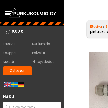
Etusivu
/
S
0,00
€
pintajakora
Etusivu
Kuulumisia
Kauppa
Palvelut
Meistä
Yhteystiedot
Ostoskori
HAKU