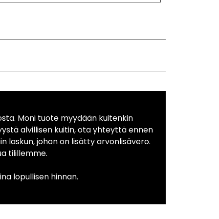
osta. Moni tuote myydään kuitenkin
yystä alvillisen kuitin, ota yhteyttä ennen
in laskun, johon on lisätty arvonlisävero.
 tilillemme.
na lopullisen hinnan.