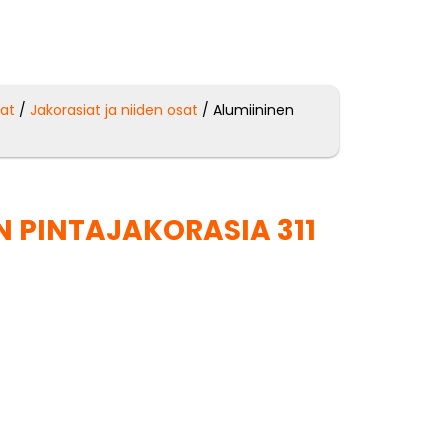
sat
/
Jakorasiat ja niiden osat
/ Alumiininen
N PINTAJAKORASIA 311