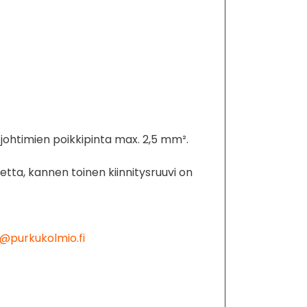
, johtimien poikkipinta max. 2,5 mm².
tetta, kannen toinen kiinnitysruuvi on
@purkukolmio.fi