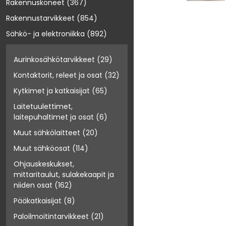
Rakennuskoneet
(367)
Rakennustarvikkeet
(854)
Sähkö- ja elektroniikka
(892)
Aurinkosähkötarvikkeet
(29)
Kontaktorit, releet ja osat
(32)
Kytkimet ja katkaisijat
(65)
Laitetuulettimet,
laitepuhaltimet ja osat
(6)
Muut sähkölaitteet
(20)
Muut sähköosat
(114)
Ohjauskeskukset,
mittaritaulut, sulakekaapit ja
niiden osat
(162)
Pääkatkaisijat
(8)
Paloilmoitintarvikkeet
(21)