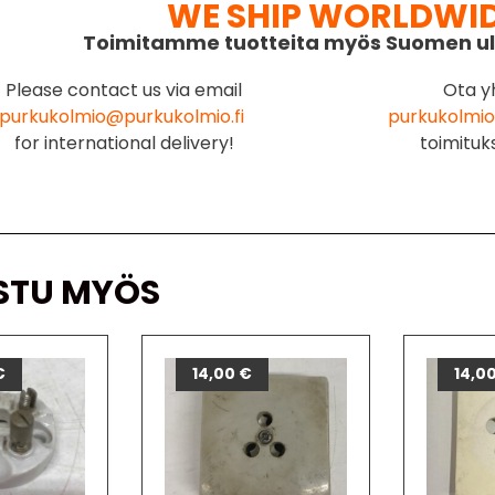
WE SHIP WORLDWI
Toimitamme tuotteita myös Suomen ul
Please contact us via email
Ota y
purkukolmio@purkukolmio.fi
purkukolmio
for international delivery!
toimituk
STU MYÖS
€
14,00
€
14,0