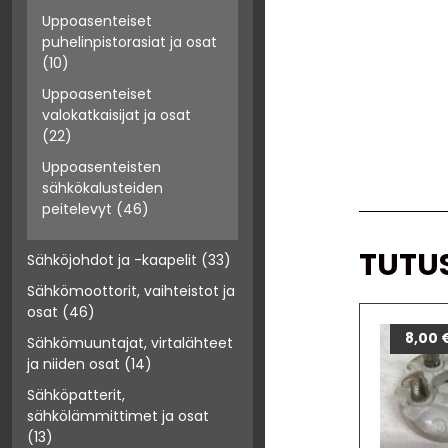
Uppoasenteiset
puhelinpistorasiat ja osat
(10)
Uppoasenteiset
valokatkaisijat ja osat
(22)
Uppoasenteisten
sähkökalusteiden
peitelevyt
(46)
TUTU
Sähköjohdot ja -kaapelit
(33)
Sähkömoottorit, vaihteistot ja
osat
(46)
8,00
Sähkömuuntajat, virtalähteet
ja niiden osat
(14)
Sähköpatterit,
sähkölämmittimet ja osat
(13)