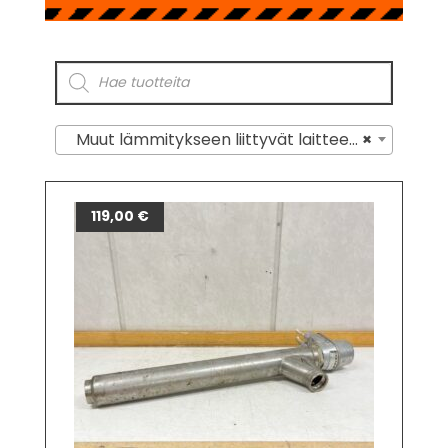
Muut lämmitykseen liittyvät laitteet ja tarvikkeet
×
119,00
€