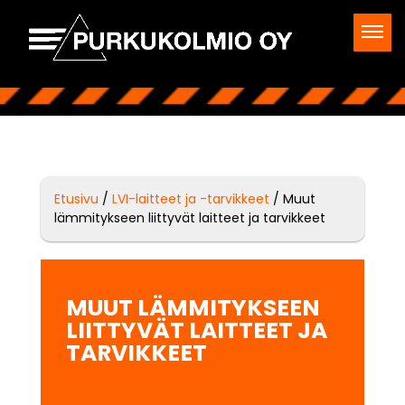
Etusivu
/
LVI-laitteet ja -tarvikkeet
/ Muut
lämmitykseen liittyvät laitteet ja tarvikkeet
MUUT LÄMMITYKSEEN
LIITTYVÄT LAITTEET JA
TARVIKKEET