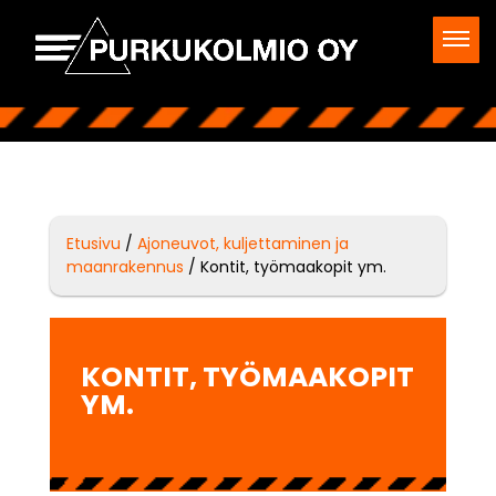
Etusivu
/
Ajoneuvot, kuljettaminen ja
maanrakennus
/ Kontit, työmaakopit ym.
KONTIT, TYÖMAAKOPIT
YM.