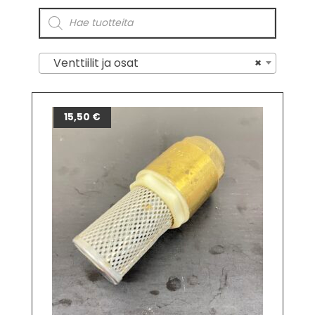
Venttiilit ja osat
×
15,50
€