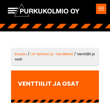
Etusivu
/
LVI-laitteet ja -tarvikkeet
/ Venttiilit ja
osat
VENTTIILIT JA OSAT