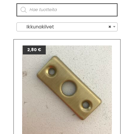
Ikkunakilvet
×
2,80
€