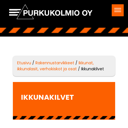
Etusivu
/
Rakennustarvikkeet
/
Ikkunat,
ikkunalasit, verhokiskot ja osat
/ Ikkunakilvet
IKKUNAKILVET