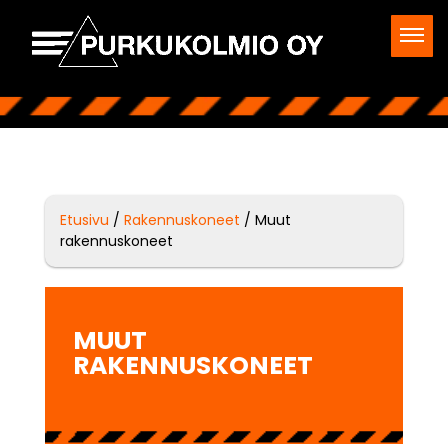
Etusivu
/
Rakennuskoneet
/ Muut
rakennuskoneet
MUUT
RAKENNUSKONEET