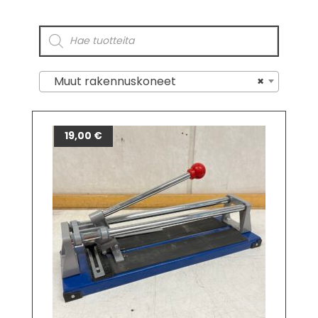
Muut rakennuskoneet
×
19,00
€