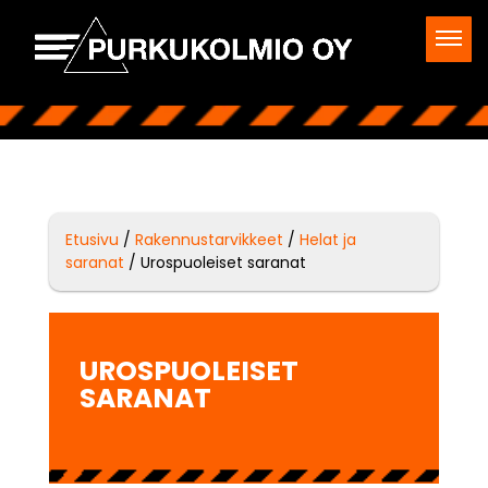
Etusivu
/
Rakennustarvikkeet
/
Helat ja
saranat
/ Urospuoleiset saranat
UROSPUOLEISET
SARANAT