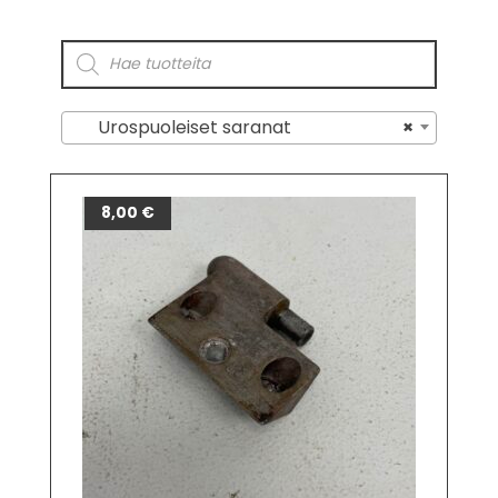
Urospuoleiset saranat
×
8,00
€