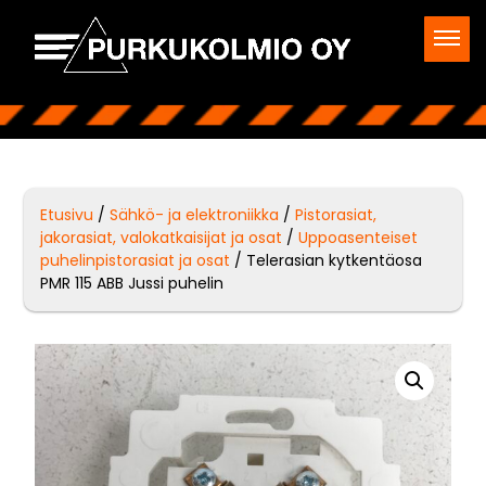
Etusivu
/
Sähkö- ja elektroniikka
/
Pistorasiat,
jakorasiat, valokatkaisijat ja osat
/
Uppoasenteiset
puhelinpistorasiat ja osat
/ Telerasian kytkentäosa
PMR 115 ABB Jussi puhelin