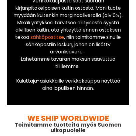
Verkkokaupasta saat suoraan
kirjanpitokelpoisen kuitin ostosta. Moni tuote
myydään kuitenkin marginaaliverolla (alv 0%).
Mikäli yrityksesi tarvitsee erityisestä syystä
alvillisen kuitin, ota yhteyttä ennen ostoksen
tekoa
sähköpostitse
, niin toimitamme sinulle
sähköpostiin laskun, johon on lisätty
arvonlisävero.
Lähetämme tavaran maksun saavuttua
tilillemme.
Kuluttaja-asiakkaille verkkokauppa näyttää
aina lopullisen hinnan.
WE SHIP WORLDWIDE
Toimitamme tuotteita myös Suomen
ulkopuolelle