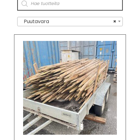
Puutavara
×