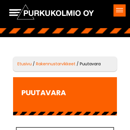
Etusivu
/
Rakennustarvikkeet
/ Puutavara
PUUTAVARA