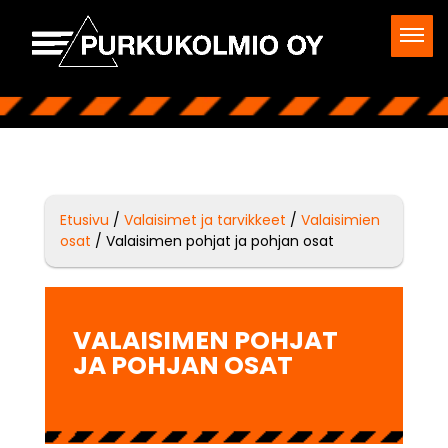
Etusivu
/
Valaisimet ja tarvikkeet
/
Valaisimien
osat
/ Valaisimen pohjat ja pohjan osat
VALAISIMEN POHJAT
JA POHJAN OSAT