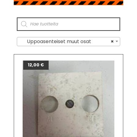
Uppoasenteiset muut osat
×
12,00
€