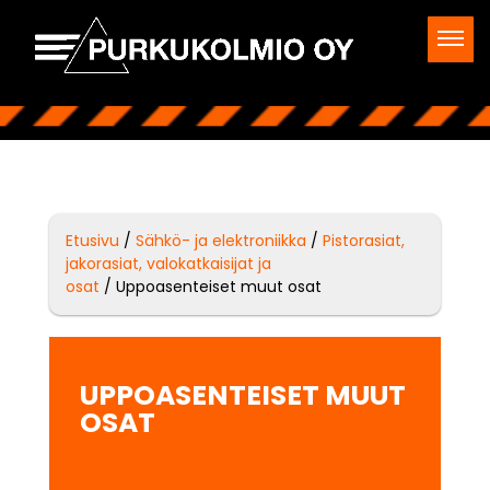
Etusivu
/
Sähkö- ja elektroniikka
/
Pistorasiat,
jakorasiat, valokatkaisijat ja
osat
/ Uppoasenteiset muut osat
UPPOASENTEISET MUUT
OSAT