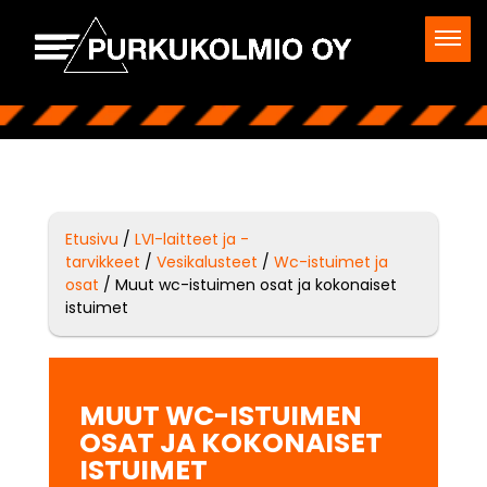
Etusivu
/
LVI-laitteet ja -
tarvikkeet
/
Vesikalusteet
/
Wc-istuimet ja
osat
/ Muut wc-istuimen osat ja kokonaiset
istuimet
MUUT WC-ISTUIMEN
OSAT JA KOKONAISET
ISTUIMET