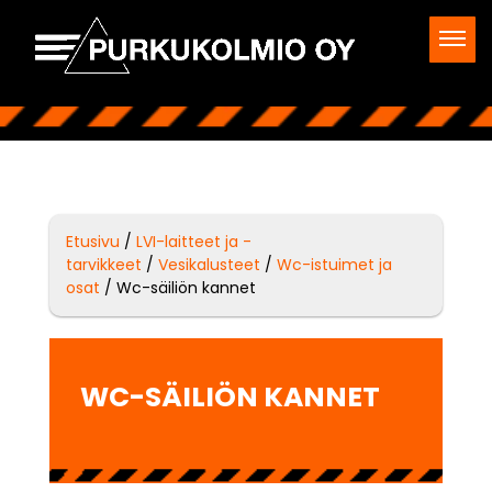
Etusivu
/
LVI-laitteet ja -
tarvikkeet
/
Vesikalusteet
/
Wc-istuimet ja
osat
/ Wc-säiliön kannet
WC-SÄILIÖN KANNET