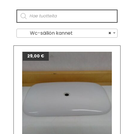
Wc-säiliön kannet
×
29,00
€