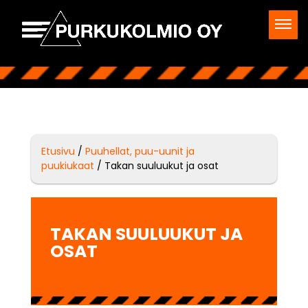
Etusivu
/
Puuhellat, puu-uunit ja
puukiukaat
/ Takan suuluukut ja osat
TAKAN SUULUUKUT JA
OSAT