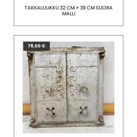
TAKKALUUKKU 32 CM × 39 CM SUORA
MALLI
78,00
€