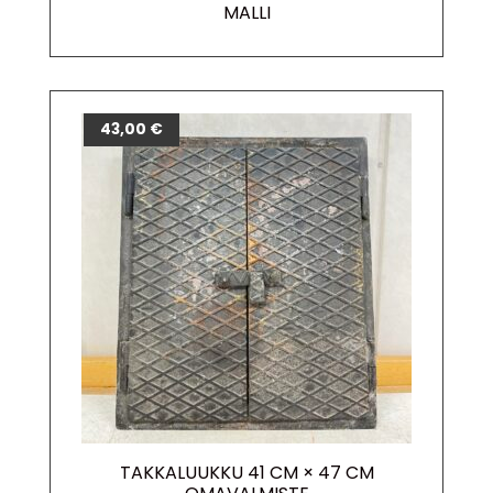
MALLI
43,00
€
TAKKALUUKKU 41 CM × 47 CM