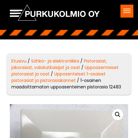
Etusivu
/
Sähkö- ja elektroniikka
/
Pistorasiat,
jakorasiat, valokatkaisijat ja osat
/
Uppoasenteiset
pistorasiat ja osat
/
Upposenteiset 1-osaiset
pistorasiat ja pistorasiakannet
/ 1-osainen
maadoittamaton uppoasenteinen pistorasia 12483