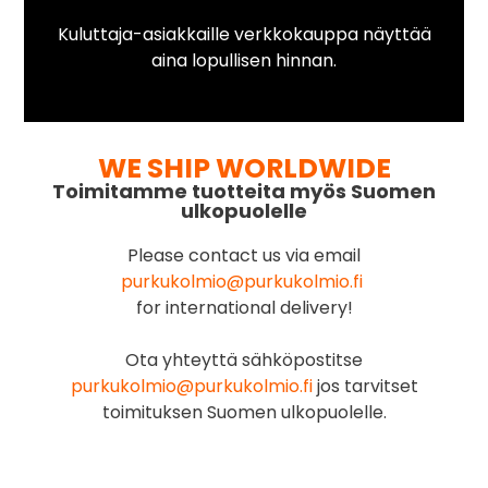
Kuluttaja-asiakkaille verkkokauppa näyttää
aina lopullisen hinnan.
WE SHIP WORLDWIDE
Toimitamme tuotteita myös Suomen
ulkopuolelle
Please contact us via email
purkukolmio@purkukolmio.fi
for international delivery!
Ota yhteyttä sähköpostitse
purkukolmio@purkukolmio.fi
jos tarvitset
toimituksen Suomen ulkopuolelle.