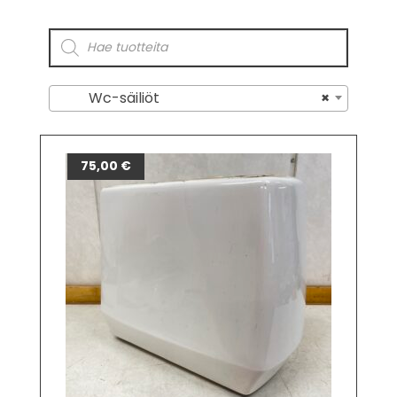
Wc-säiliöt
×
75,00
€