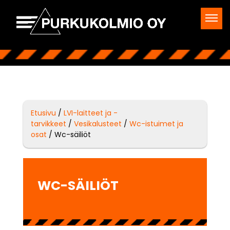
Etusivu
/
LVI-laitteet ja -
tarvikkeet
/
Vesikalusteet
/
Wc-istuimet ja
osat
/ Wc-säiliöt
WC-SÄILIÖT