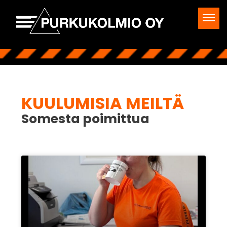
KUULUMISIA MEILTÄ
Somesta poimittua