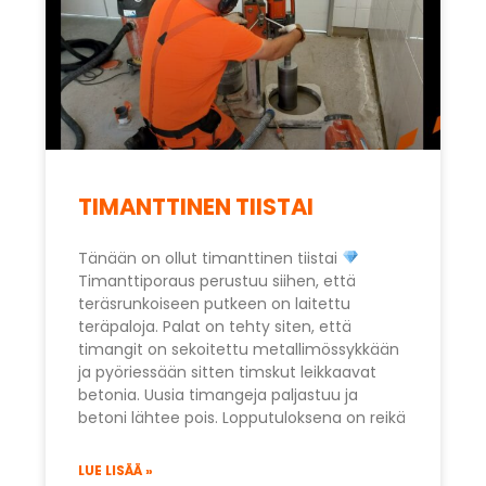
TIMANTTINEN TIISTAI
Tänään on ollut timanttinen tiistai
Timanttiporaus perustuu siihen, että
teräsrunkoiseen putkeen on laitettu
teräpaloja. Palat on tehty siten, että
timangit on sekoitettu metallimössykkään
ja pyöriessään sitten timskut leikkaavat
betonia. Uusia timangeja paljastuu ja
betoni lähtee pois. Lopputuloksena on reikä
LUE LISÄÄ »