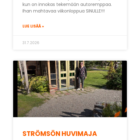
kun on innokas tekemään autoremppaa.
Ihan mahtavaa viikonloppua SINULLE!!!
LUE LISÄÄ »
31.7.2026
STRÖMSÖN HUVIMAJA