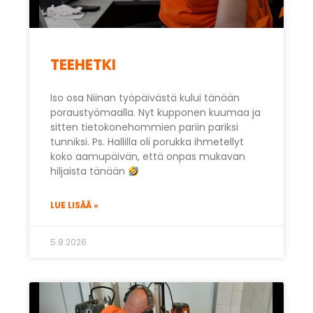
TEEHETKI
Iso osa Niinan työpäivästä kului tänään
poraustyömaalla. Nyt kupponen kuumaa ja
sitten tietokonehommien pariin pariksi
tunniksi. Ps. Hallilla oli porukka ihmetellyt
koko aamupäivän, että onpas mukavan
hiljaista tänään
LUE LISÄÄ »
5.8.2026