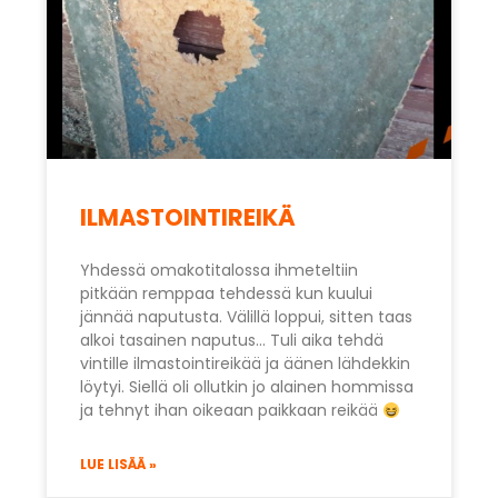
ILMASTOINTIREIKÄ
Yhdessä omakotitalossa ihmeteltiin
pitkään remppaa tehdessä kun kuului
jännää naputusta. Välillä loppui, sitten taas
alkoi tasainen naputus… Tuli aika tehdä
vintille ilmastointireikää ja äänen lähdekkin
löytyi. Siellä oli ollutkin jo alainen hommissa
ja tehnyt ihan oikeaan paikkaan reikää
LUE LISÄÄ »