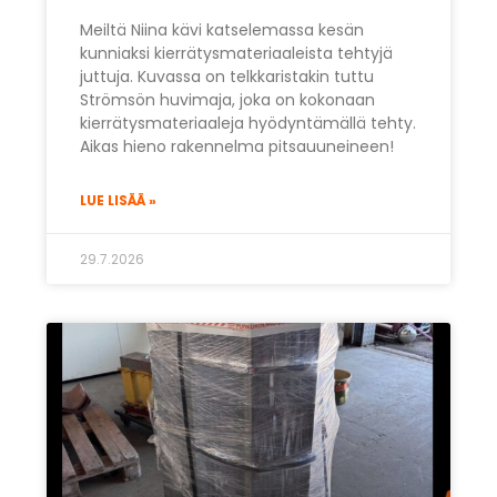
Meiltä Niina kävi katselemassa kesän
kunniaksi kierrätysmateriaaleista tehtyjä
juttuja. Kuvassa on telkkaristakin tuttu
Strömsön huvimaja, joka on kokonaan
kierrätysmateriaaleja hyödyntämällä tehty.
Aikas hieno rakennelma pitsauuneineen!
LUE LISÄÄ »
29.7.2026