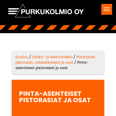
Etusivu
/
Sähkö- ja elektroniikka
/
Pistorasiat,
jakorasiat, valokatkaisijat ja osat
/ Pinta-
asenteiset pistorasiat ja osat
PINTA-ASENTEISET
PISTORASIAT JA OSAT