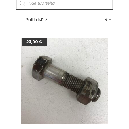
Pultti M27
×
23,00
€