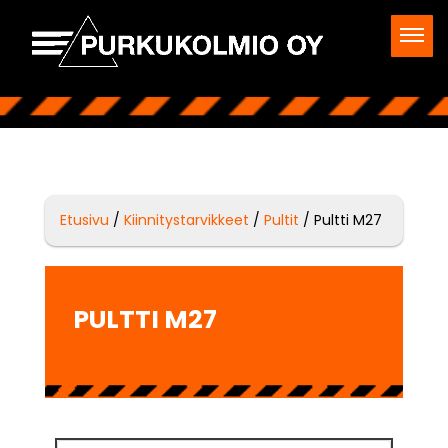
Etusivu
/
Kiinnitystarvikkeet
/
Pultit
/ Pultti M27
PULTTI M27