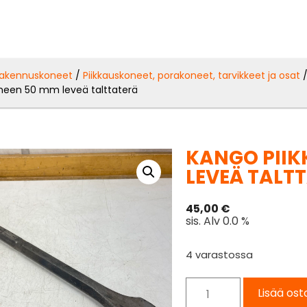
akennuskoneet
/
Piikkauskoneet, porakoneet, tarvikkeet ja osat
oneen 50 mm leveä talttaterä
KANGO PII
LEVEÄ TALT
45,00
€
sis. Alv 0.0 %
4 varastossa
Lisää ost