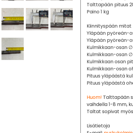
Talttapään pituus 
Paino 1 kg
Kiinnityspään mitat 
Yläpään pyöreän-o
Yläpään pyöreän-o
Kulmikkaan-osan ∅
Kulmikkaan-osan ∅
Kulmikkaan osan p
Kulmikkaan-osan o
Pituus yläpäästä 
Pituus yläpäästä o
Huom!
Talttapään s
vaihdella 1-8 mm, ku
Taltat sopivat myös 
Lisätietoja
E-mail:
purkukolmio