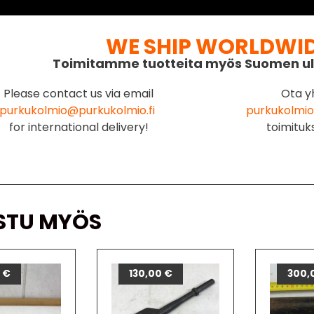
WE SHIP WORLDWI
Toimitamme tuotteita myös Suomen ul
Please contact us via email
Ota y
purkukolmio@purkukolmio.fi
purkukolmio
for international delivery!
toimituk
STU MYÖS
0
€
130,00
€
300,