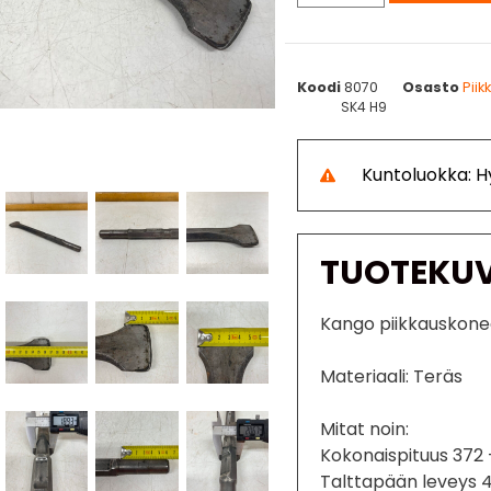
Koodi
8070
Osasto
Piik
SK4 H9
Kuntoluokka: H
TUOTEKU
Kango piikkauskone
Materiaali: Teräs
Mitat noin:
Kokonaispituus 372
Talttapään leveys 