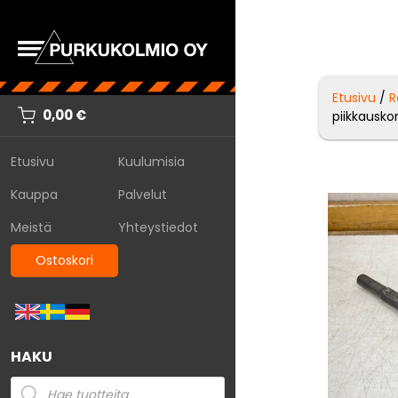
Etusivu
/
R
0,00
€
piikkausk
Etusivu
Kuulumisia
Kauppa
Palvelut
Meistä
Yhteystiedot
Ostoskori
HAKU