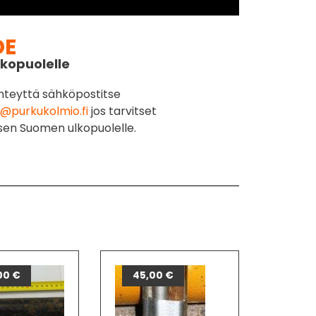
DE
kopuolelle
hteyttä sähköpostitse
@purkukolmio.fi
jos tarvitset
sen Suomen ulkopuolelle.
00
€
45,00
€