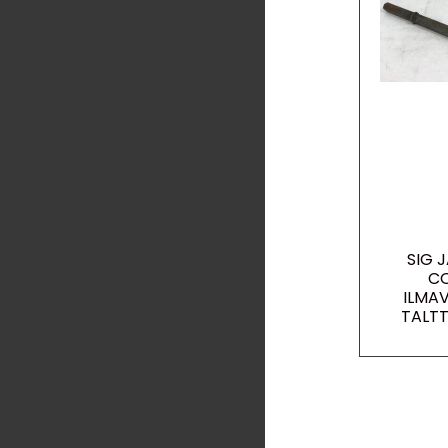
SIG 
C
ILMA
TALT