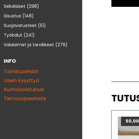
Sekalaiset
(298)
Sisustus
(148)
Suojavarusteet
(51)
Työkalut
(241)
Valaisimet ja tarvikkeet
(279)
INFO
Toimitusehdot
Usein kysyttyä
Kuntoluokitukset
TUTU
Tietosuojaseloste
50,0