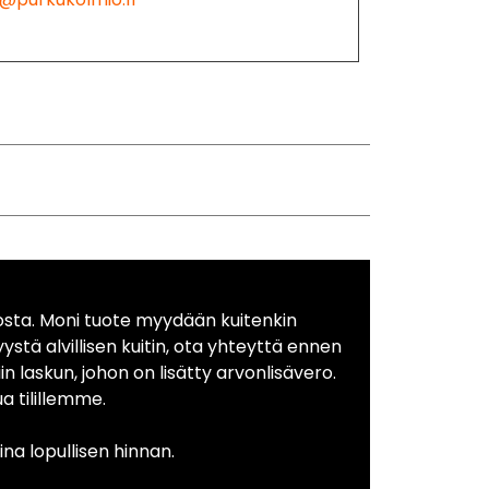
osta. Moni tuote myydään kuitenkin
yystä alvillisen kuitin, ota yhteyttä ennen
in laskun, johon on lisätty arvonlisävero.
 tilillemme.
na lopullisen hinnan.