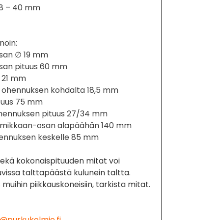
28 – 40 mm
noin:
san ∅ 19 mm
san pituus 60 mm
 21 mm
 ohennuksen kohdalta 18,5 mm
ituus 75 mm
hennuksen pituus 27/34 mm
kulmikkaan-osan alapäähän 140 mm
hennuksen keskelle 85 mm
ekä kokonaispituuden mitat voi
vissa talttapäästä kulunein taltta.
muihin piikkauskoneisiin, tarkista mitat.
@purkukolmio.fi