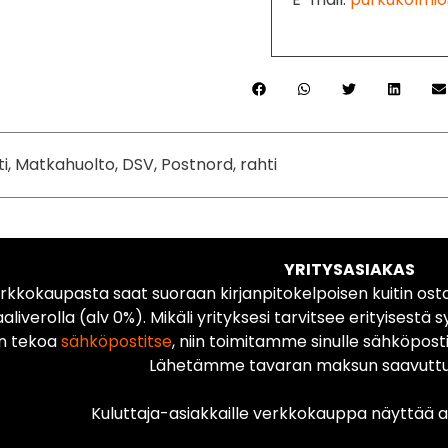
ti, Matkahuolto, DSV, Postnord, rahti
YRITYSASIAKAS
rkkokaupasta saat suoraan kirjanpitokelpoisen kuitin ost
liverolla (alv 0%). Mikäli yrityksesi tarvitsee erityisestä s
n tekoa
sähköpostitse
, niin toimitamme sinulle sähköposti
Lähetämme tavaran maksun saavuttua
Kuluttaja-asiakkaille verkkokauppa näyttää ai