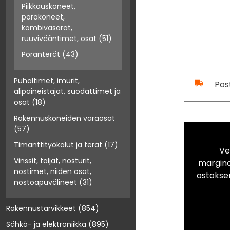
Piikkauskoneet,
porakoneet,
kombivasarat,
ruuvivääntimet, osat
(51)
Poranterät
(43)
Puhaltimet, imurit,
Pos
alipaineistajat, suodattimet ja
osat
(18)
Rakennuskoneiden varaosat
(57)
Timanttityökalut ja terät
(17)
Ve
Vinssit, taljat, nosturit,
marginaa
nostimet, niiden osat,
ostokse
nostoapuvälineet
(31)
Rakennustarvikkeet
(854)
Sähkö- ja elektroniikka
(895)