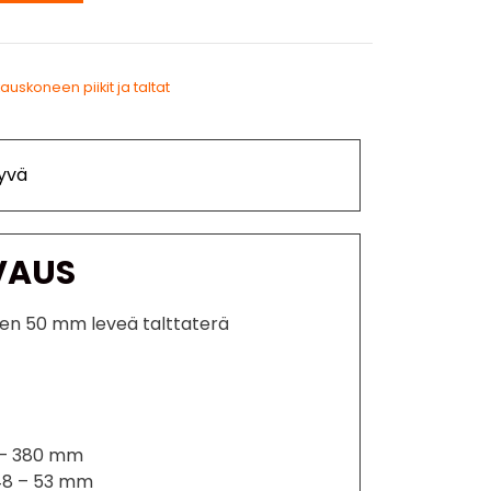
kauskoneen piikit ja taltat
yvä
VAUS
en 50 mm leveä talttaterä
 – 380 mm
48 – 53 mm