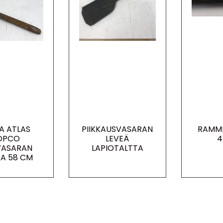
JA ATLAS
PIIKKAUSVASARAN
RAMME
OPCO
LEVEÄ
4
VASARAN
LAPIOTALTTA
TA 58 CM