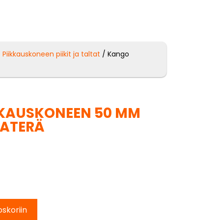
/
Piikkauskoneen piikit ja taltat
/ Kango
KKAUSKONEEN 50 MM
TATERÄ
oskoriin