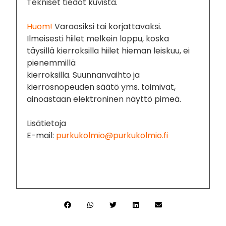
Tekniset tiedot kuvista.
Huom!
Varaosiksi tai korjattavaksi.
Ilmeisesti hiilet melkein loppu, koska
täysillä kierroksilla hiilet hieman leiskuu, ei
pienemmillä
kierroksilla. Suunnanvaihto ja
kierrosnopeuden säätö yms. toimivat,
ainoastaan elektroninen näyttö pimeä.
Lisätietoja
E-mail:
purkukolmio@purkukolmio.fi