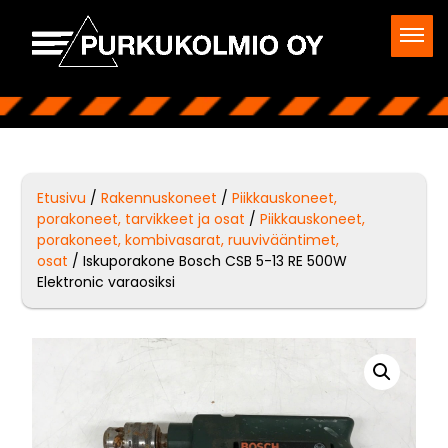
Etusivu
/
Rakennuskoneet
/
Piikkauskoneet,
porakoneet, tarvikkeet ja osat
/
Piikkauskoneet,
porakoneet, kombivasarat, ruuvivääntimet,
osat
/ Iskuporakone Bosch CSB 5-13 RE 500W
Elektronic varaosiksi