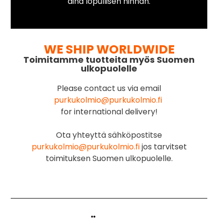
aina lopullisen hinnan.
WE SHIP WORLDWIDE
Toimitamme tuotteita myös Suomen
ulkopuolelle
Please contact us via email
purkukolmio@purkukolmio.fi
for international delivery!
Ota yhteyttä sähköpostitse
purkukolmio@purkukolmio.fi
jos tarvitset
toimituksen Suomen ulkopuolelle.