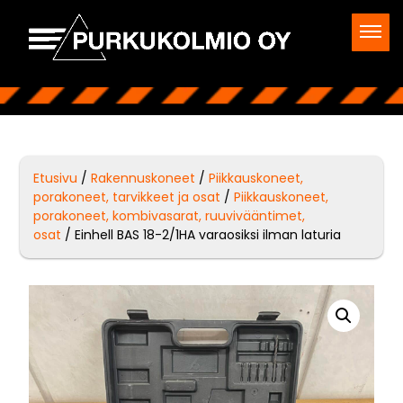
Etusivu
/
Rakennuskoneet
/
Piikkauskoneet,
porakoneet, tarvikkeet ja osat
/
Piikkauskoneet,
porakoneet, kombivasarat, ruuvivääntimet,
osat
/ Einhell BAS 18-2/1HA varaosiksi ilman laturia