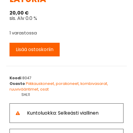
20,00
€
sis. Alv 0.0 %
1 varastossa
Lisää ostoskoriin
Koodi
8047
Osasto
Piikkauskoneet, porakoneet, kombivasarat,
ruuvivääntimet, osat
SHL11
Kuntoluokka: Selkeästi viallinen