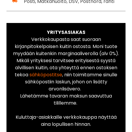
Posti, Matkahuolto, DSV, Postnord, rahti
YRITYSASIAKAS
Verkkokaupasta saat suoraan
kirjanpitokelpoisen kuitin ostosta. Moni tuote
myydään kuitenkin marginaaliverolla (alv 0%).
Mikäli yrityksesi tarvitsee erityisestä syystä
alvillisen kuitin, ota yhteyttä ennen ostoksen
tekoa
sähköpostitse
, niin toimitamme sinulle
sähköpostiin laskun, johon on lisätty
arvonlisävero.
Lähetämme tavaran maksun saavuttua
tilillemme.
Kuluttaja-asiakkaille verkkokauppa näyttää
aina lopullisen hinnan.