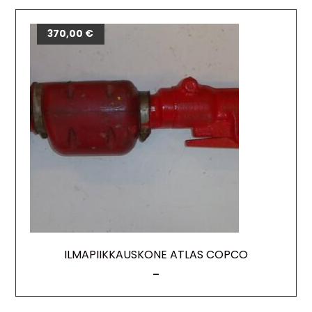
340,00
370,00
€
€
ILMAPIIKKAUSKONE ATLAS COPCO
–