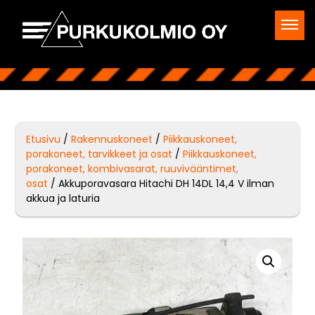
Etusivu
/
Rakennuskoneet
/
Piikkauskoneet,
porakoneet, tarvikkeet ja osat
/
Piikkauskoneet,
porakoneet, kombivasarat, ruuvivääntimet,
osat
/ Akkuporavasara Hitachi DH 14DL 14,4 V ilman
akkua ja laturia