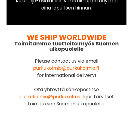
Kuluttaja-asiakkaille verkkokauppa näyttää
aina lopullisen hinnan.
WE SHIP WORLDWIDE
Toimitamme tuotteita myös Suomen
ulkopuolelle
Please contact us via email
purkukolmio@purkukolmio.fi
for international delivery!
Ota yhteyttä sähköpostitse
purkukolmio@purkukolmio.fi
jos tarvitset
toimituksen Suomen ulkopuolelle.