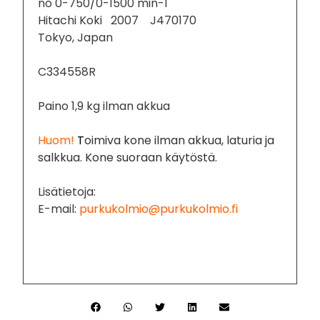
no 0-750/0-1500 min-1
Hitachi Koki 2007 J470170
Tokyo, Japan
C334558R
Paino 1,9 kg ilman akkua
Huom!
T
oimiva kone ilman akkua, laturia ja
salkkua. Kone suoraan käytöstä.
Lisätietoja:
E-mail:
purkukolmio@purkukolmio.fi