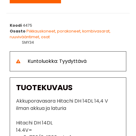
Koodi
4475
Osasto
Piikkauskoneet, porakoneet, kombivasarat,
ruuvivääntimet, osat
SMY34
Kuntoluokka: Tyydyttävä
TUOTEKUVAUS
Akkuporavasara Hitachi DH 14DL 14,4 V
ilman akkua ja laturia
Hitachi DH 14DL
14.4V=